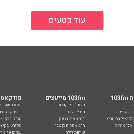
עוד קטעים
103
103fm מייעצים
פודקאסט
ע
פרופ' רפי קרסו
שבע תשע - 
ובן כספית
מיכל דליות
בן וינון, בקיצו
ל ואיל ברקוביץ'
ד"ר מאיה רוזמן
סג"ל וברקו -
ואלי אוחנה
הרב אפרים בן צבי
ספורט, בקיצו
שיחות לילה
שניים עד ארב