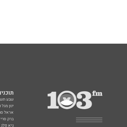
תוכניות fm
שבע תש
ינון מגל 
אראל סג"
ברק סרי 
גיא פלג