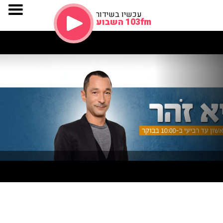
עכשיו בשידור
103fm השבוע