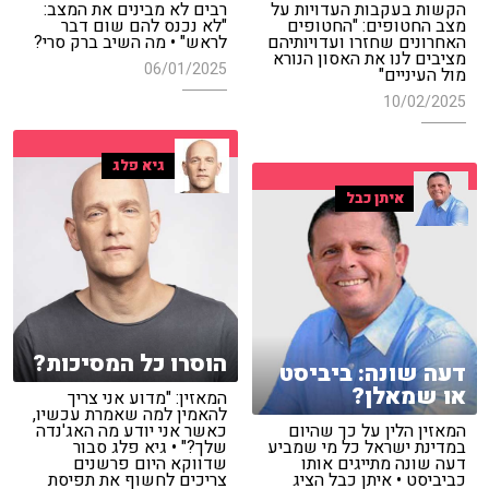
הקשות בעקבות העדויות על
רבים לא מבינים את המצב:
מצב החטופים: "החטופים
"לא נכנס להם שום דבר
האחרונים שחזרו ועדויותיהם
לראש" • מה השיב ברק סרי?
מציבים לנו את האסון הנורא
06/01/2025
מול העיניים"
10/02/2025
גיא פלג
איתן כבל
הוסרו כל המסיכות?
דעה שונה: ביביסט
או שמאלן?
המאזין: "מדוע אני צריך
להאמין למה שאמרת עכשיו,
המאזין הלין על כך שהיום
כאשר אני יודע מה האג'נדה
במדינת ישראל כל מי שמביע
שלך?" • גיא פלג סבור
דעה שונה מתייגים אותו
שדווקא היום פרשנים
כביביסט • איתן כבל הציג
צריכים לחשוף את תפיסת