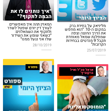
"איך נותנים לו את
הבמה לתקוף?"
הציוץ היומי
המאזין תהה איך מאפשרים
מליניאק על בחירת ברק
לעורך דין יורם שפטל לשדר
במקום ה-10: "הוא מחפש
ולתקוף את השמאלנים:
את הדרך החוצה וצפה
"כשאני שומע את השידור
שמפלגת שמאל מאוחדת
שלו אני נגעל ממנו"
תקבל 9 מנדטים בבחירות
הקרובות"
28/10/2019
25/07/2019
ספורט
אראל סג"ל ואיל
ברקוביץ'
"הומוסקסואליות