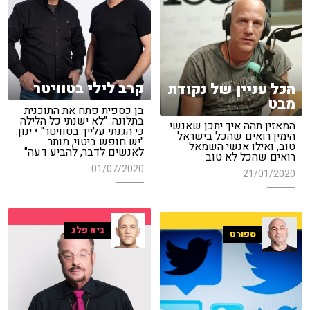
קרב לילי בטוויטר
הכל עניין של נקודת
מבט
בן כספית פתח את התוכנית
בתלונה: "לא ישנתי כל הלילה
המאזין תהה איך יתכן שאנשי
כי הגנתי עלייך בטוויטר" • ינון:
הימין רואים שהכל בישראל
"יש חופש ביטוי, מותר
טוב, ואילו אנשי השמאל
לאנשים לדבר, להביע דעה"
רואים שהכל לא טוב
01/07/2020
21/01/2020
גיא פלג
ספורט