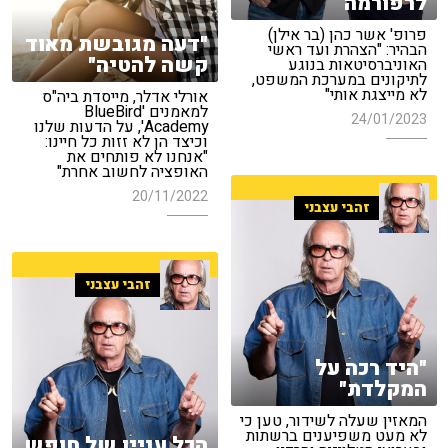
לרפורמה
פרופ' אשר כהן (בר אילן)
"דעה מגובשת מאוד
הבהיר: "הצהרת ועד ראשי
קשה להטיה"
האוניברסיטאות בנוגע
לתיקונים במערכת המשפט,
לא מייצגת אותי"
אורלי אדלר, מייסדת ביה"ס
למאמנים 'BlueBird
24/01/2023
Academy', על הדעות שלנו
וכיצד הן לא זזות כל חיינו:
"אנחנו לא פותחים את
האופציה לחשוב אחרת"
20/11/2022
זהבי עצבני
זהבי עצבני
"היד רכה על
המקלדת"
המאזין שעלה לשידור, טען כי
לא מעט משפיענים ברשתות
הכל עניין של חופש