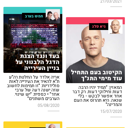
21/03/2021
חמש בערב
גיא פלג
בעד ונגד הצגת
הדגל הלבנוני על
בניין העירייה
הקיטוב בעם התחיל
אריה אלדד על החלטת רה"ע
עוד מימי התנ"ך
ת"א להאיר את העירייה לאות
סולידריות: "זו תמימות לחשוב
המאזין: "תמיד יהיו הרבה
שזה ישנה דעה של ערבי
דעות וחילוקי דעות. רק דבר
אחד" • כספית: "יש שינוי.
אחד אפשר לבקש - בלי
הערבים משתנים"
שנאה. היא תהרוס את העם
והמדינה"
05/08/2020
15/07/2020