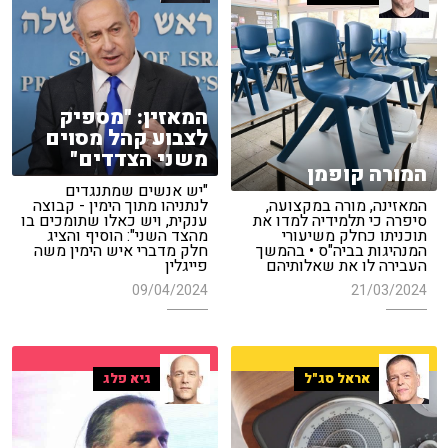
המאזין: "מספיק
לצבוע קהל מסוים
משני הצדדים"
המורה קופמן
"יש אנשים שמתנגדים
המאזינה, מורה במקצועה,
לנתניהו מתוך הימין - קבוצה
סיפרה כי תלמידיה למדו את
ענקית, ויש כאלו שתומכים בו
תוכניתו כחלק משיעורי
מהצד השני": הוסיף והציג
המנהיגות בביה"ס • בהמשך
חלק מדברי איש הימין משה
העבירה לו את שאלותיהם
פייגלין
09/04/2024
21/03/2024
אראל סג"ל
גיא פלג