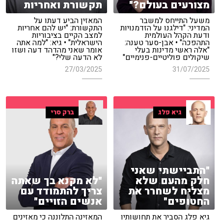
מצורעים בעולם?"
תקשורת ואחריות
משעל התייחס למשבר
המאזין הביע דעתו על
המדיני: "דילגנו על הזדמנויות
התקשורת: "יש להם אחריות
ודעת הקהל העולמית
למצב הקיים בציבוריות
התהפכה" • אבן-סער טענה:
הישראלית" • גיא: "למה אתה
"אלה ראשי מדינות בעלי
אומר שאני מהדהד דעה ושזו
שיקולים פוליטיים-פנימיים"
לא הדעה שלי?"
27/03/2025
31/07/2025
גיא פלג
ברק סרי
"התביישתי שאני
חלק מהעם שלא
"לא מקנא בך שאתה
מצליח לשחרר את
צריך להתמודד עם
החטופים"
אנשים הזויים"
גיא פלג הסביר את תחושותיו
המאזינה התלוננה כי מאזינים