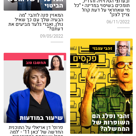
ובערוצי הטלויזיה והרדיו,
הביטוי
תומכים בשיסוי במדינה • "כל
מי שאחראי על דעת קהל
צריך לצנן"
המאזין פנה לזהבי: "מה
הבעיה שלך עם כך שאיל
06/11/2022
גולן, ואברי גלעד מביעים את
דעתם?"
09/05/2022
זהבי עצבני
תחשבו טוב
זהבי ופלג הם
שיעור במודעות
השופרות של
פרופ' דן אריאלי על התוכנית
הממשלה?
החדשה של 'כאן 11' - 'למה