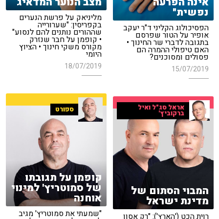
אינה הפרעה
מצב הנוער המדאיג
נפשית"
מליניאק על פרשת הנערים
בקפריסין: "שערורייה
הפסיכולוג הקליני ד"ר יעקב
שההורים נותנים להם לנסוע"
אופיר על הטור שפרסם
• קופמן על חבר שנזרק
בתגובה לדברי שר החינוך •
מקורס משקי חינוך • הציוץ
האם טיפולי ההמרה הם
היומי
פסולים ומסוכנים?
18/07/2019
15/07/2019
אראל סג"ל ואיל
ספורט
ברקוביץ'
קופמן על תגובתו
של סמוטריץ' למינוי
המבוי הסתום של
אוחנה
מדינת ישראל
"שמעתי את סמוטריץ' מגיב
רוית הכט ('הארץ'): "רק אסון