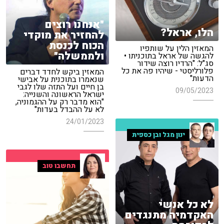
"אנחנו רוצים
הלו, אראל?
להחזיר את מוקדי
הכוח לכנסת
המאזין הלין על שותפיו
ולממשלה"
להגשה של אראל בתוכניתו •
סג"ל: "הרדיו רוצה שידור
פלורליסטי - שיהיו פה את כל
המאזין ביקש לחדד דברים
הדעות"
שנאמרו בתוכנית על אבישי
בן חיים ועל התזה שלו לגבי
09/05/2023
ישראל הראשונה והשנייה:
"הוא מדבר רק על ההגמוניה,
לא על ההבדל בעדות"
24/01/2023
ינון מגל ובן כספית
תחשבו טוב
לא כל אנשי
האקדמיה מתנגדים