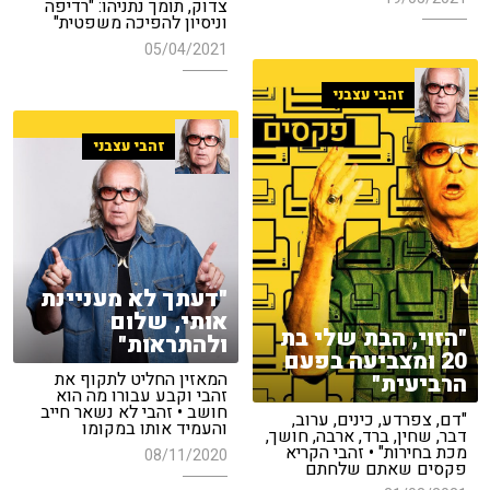
צדוק, תומך נתניהו: "רדיפה
וניסיון להפיכה משפטית"
05/04/2021
זהבי עצבני
זהבי עצבני
"דעתך לא מעניינת
אותי, שלום
"הזוי, הבת שלי בת
ולהתראות"
20 ומצביעה בפעם
המאזין החליט לתקוף את
הרביעית"
זהבי וקבע עבורו מה הוא
חושב • זהבי לא נשאר חייב
"דם, צפרדע, כינים, ערוב,
והעמיד אותו במקומו
דבר, שחין, ברד, ארבה, חושך,
מכת בחירות" • זהבי הקריא
08/11/2020
פקסים שאתם שלחתם