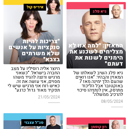
איריס קול
גיא פלג
"צריכות להיות
המאזין: "למה אנו לא
סנקציות על אנשים
מצליחים לשכנע את
שלא משרתים
הימנים לשנות את
בצבא"
דעתם"
היוצר אליה רוסיליו על מצב
גיא פלג השיב לשאלתו של
החברה בישראל: "כשאני
המאזין והבהיר: "אנו רואים
מרגיש ורוצה להגיד משהו
שהעם הלך ימינה מאז 7
מסוים, אני עושה את זה.
באוקטובר אבל הליכוד
כאיש רוח אני מרגיש שיש לי
מתרסק, אין לנתניהו סיכוי
תפקיד מאוד גדול כרגע"
להרכיב ממשלה"
21/05/2024
08/05/2024
סג"ל עצבני
רון קופמן