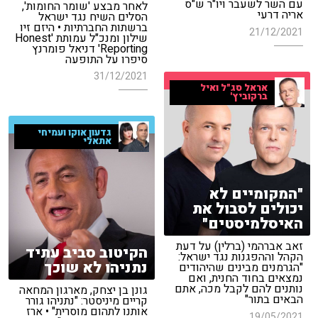
עם השר לשעבר ויו"ר ש"ס
לאחר מבצע 'שומר החומות',
אריה דרעי
הסלים השיח נגד ישראל
ברשתות החברתיות • היזם זיו
21/12/2021
שילון ומנכ"ל עמותת 'Honest
Reporting' דניאל פומרנץ
סיפרו על התופעה
31/12/2021
אראל סג"ל ואיל
ברקוביץ'
גדעון אוקו ועמיחי
אתאלי
"המקומיים לא
יכולים לסבול את
האיסלמיסטים"
זאב אברהמי (ברלין) על דעת
הקיטוב סביב עתיד
הקהל וההפגנות נגד ישראל:
נתניהו לא שוכך
"הגרמנים מבינים שהיהודים
נמצאים בחוד החנית, ואם
נותנים להם לקבל מכה, אתם
גונן בן יצחק, מארגון המחאה
הבאים בתור"
קריים מיניסטר: "נתניהו גורר
אותנו לתהום מוסרית" • ארז
19/05/2021