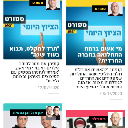
ספורט
ספורט
מי אשם ברמת
"תרד למקלט, תבוא
התחלואה בחברה
בעוד שנה"
החרדית?
קופמן עם מסר לכוכב
הילדים רוי בוי • מליניאק:
קופמן: "להאשים את רה"מ,
"אמרתי לנתניהו מספיק עם
רה"מ החליפי ושאר החולירות
הפיצוצים באיראן ובצומת
שמפקירים את החרדים
גלילות"
לגורלם זו מצווה. אז הנה
עשיתי אחת" • הציוץ היומי
12/07/2020
08/07/2020
ינון מגל ובן כספית
גיא פלג