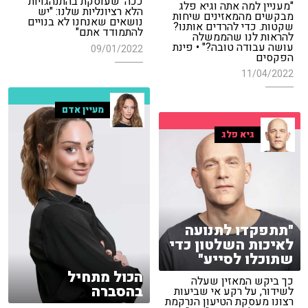
ככה' שעוסקת בהתנהגויות
"מעניין למה אתה וגיא פלג
הלא רציונליות שלנו: "יש
מבקשים מהמאזינים שיחות
נושאים שאנחנו לא בנויים
שקטות. כדי להרדים אותנו?
להתמודד אתם"
להראות לנו שהממשלה
עושה עבודה טובה?" • פינת
09/01/2022
הפקסים
11/04/2022
מעיין אדם
גיא פלג
"תתפקדו לתנועה
לאיכות השלטון כדי
שתוכלו לסייע"
הכול מתחיל
כך ביקש המאזין שעלה
בהסברה
לשידור, על רקע אי שביעות
רצונו מעסקת הטיעון הנרקמת