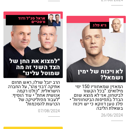
אראל סג"ל ודוד
ורטהיים
גיא פלג
"למצוא את החן של
הצד השני זה מה
לא ויכוח של ימין
שמוטל עלינו"
ושמאל?
הרב יובל שרלו, ראש תחום
המאזין שמאחוריו 150 ימי
אתיקה 'רבני צהר', על החברה
מילואים: "בכל הקשור
הישראלית: "כולנו רקמה
לביטחון, אני לא מוצא שום
אנושית אחת" • עוד הוסיף:
הבדל בתפיסות הביטחוניות" •
"לעבור מפוליטיקה של
פלג טען דווקא כי יש ויכוח
הכרעות להסכמות"
בשאלת הליבה
07/08/2024
26/06/2024