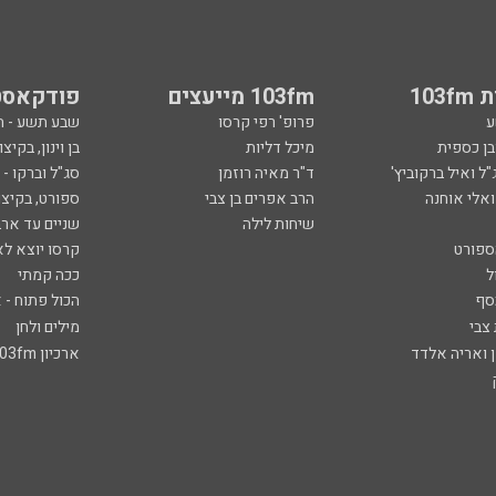
103
103fm מייעצים
פודקאסט
ע
פרופ' רפי קרסו
שבע תשע - 
ובן כספית
מיכל דליות
בן וינון, בקיצו
ל ואיל ברקוביץ'
ד"ר מאיה רוזמן
סג"ל וברקו -
ואלי אוחנה
הרב אפרים בן צבי
ספורט, בקיצו
שיחות לילה
שניים עד ארב
ספורט
קרסו יוצא לא
ל
ככה קמתי
סף
הכול פתוח - א
 צבי
מילים ולחן
ן ואריה אלדד
ארכיון 103fm