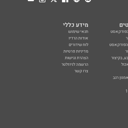
ים
מידע כללי
הפודקאסט
תנאי שימוש
ר
אודות הרדיו
 הפודקאסט
לוח שידורים
ר
מדיניות פרטיות
ע, בקיצור
הצהרת נגישות
כול
הרשמה לניוזלטר
צרו קשר
מנון רגב