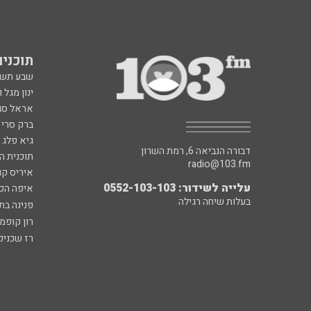
תוכניות fm
שבע תש
ינון מגל 
אראל סג"
ברק סרי 
גיא פלג
דבורה הנביאה 6, רמת השרון
תוכנית ה
radio@103.fm
איריס קו
עלייה לשידור: 0552-103-103
איפה הכ
בעלות שיחה רגילה
פנינה בת
רון קופמ
רז שכניק