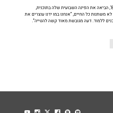
אורלי אדלר, מייסדת ביה"ס למאמנים 'BlueBird Academy', הביאה את הפינה השבועית שלה בתוכנית,
א משתנות כל החיים, "אנחנו במו ידנו עוצרים את
כנים ללמוד. דעה מגובשת מאוד קשה להטייה".