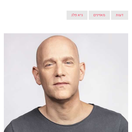
דעות
מאזינים
גיא פלג