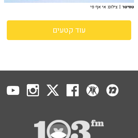
טוויטר
| צילום: אי אף פי
עוד קטעים