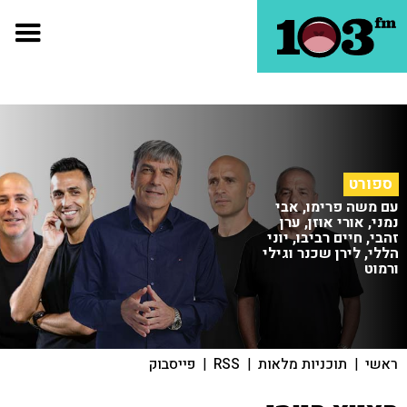
ספורט
עם משה פרימו, אבי
נמני, אורי אוזן, ערן
זהבי, חיים רביבו, יוני
הללי, לירן שכנר וגילי
ורמוט
ראשי
|
תוכניות מלאות
|
RSS
|
פייסבוק