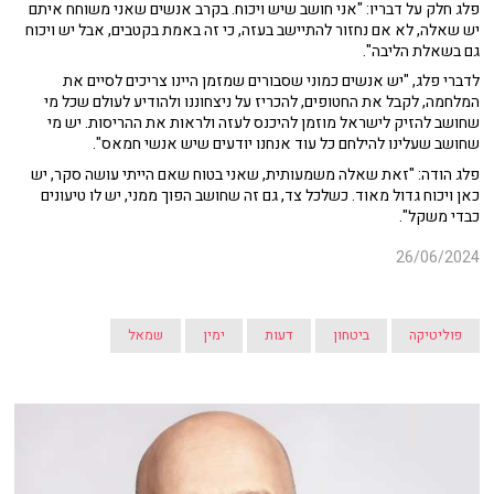
פלג חלק על דבריו: "אני חושב שיש ויכוח. בקרב אנשים שאני משוחח איתם
יש שאלה, לא אם נחזור להתיישב בעזה, כי זה באמת בקטבים, אבל יש ויכוח
גם בשאלת הליבה".
לדברי פלג, "יש אנשים כמוני שסבורים שמזמן היינו צריכים לסיים את
המלחמה, לקבל את החטופים, להכריז על ניצחוננו ולהודיע לעולם שכל מי
שחושב להזיק לישראל מוזמן להיכנס לעזה ולראות את ההריסות. יש מי
שחושב שעלינו להילחם כל עוד אנחנו יודעים שיש אנשי חמאס".
פלג הודה: "זאת שאלה משמעותית, שאני בטוח שאם הייתי עושה סקר, יש
כאן ויכוח גדול מאוד. כשלכל צד, גם זה שחושב הפוך ממני, יש לו טיעונים
כבדי משקל".
26/06/2024
פוליטיקה
ביטחון
דעות
ימין
שמאל