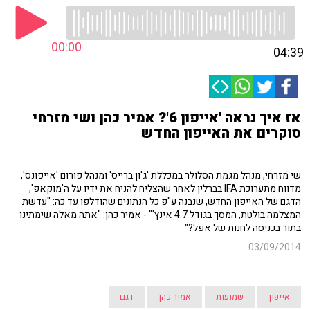
00:00
04:39
אז איך נראה 'אייפון 6'? אמיר כהן ושי מזרחי
סוקרים את האייפון החדש
שי מזרחי, מנהל מגמת הסלולר במכללת 'ג'ון ברייס' ומנהל פורום 'אייפונס',
מדווח מתערוכת IFA בברלין לאחר שהצליח להניח את ידיו על ה'מוקאפ',
הדגם של האייפון החדש, שנבנה ע"פ כל הנתונים שהודלפו עד כה: "עדשת
המצלמה בולטת, המסך בגודל 4.7 אינץ'" - אמיר כהן: "אתה מאלה שימתינו
בתור בכניסה לחנות של אפל?"
03/09/2014
אייפון
שמועות
אמיר כהן
דגם