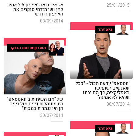
אז איך נראה 'אייפון 6'? אמיר
25/01/2015
כהן ושי מזרחי סוקרים את
האייפון החדש
03/09/2014
גיא זהר
מועדון ארוחת הבוקר
'ווטסאפ' יודעת הכול - "ככל
שאנשים ישתמשו
באפליקציה, כך הם יבינו
שהיא לא אמינה"
שי: "אם השיחות ב'וואטסאפ'
היו מתנהלות פנים מול פנים
30/07/2014
הן היו נגמרות במכות"
30/07/2014
גיא זהר