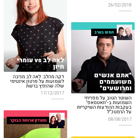
26/02/2018
חמש בערב
לאה לב vs עומרי
חיון
"אתם אנשים
דקה מהלב: לאה לב מגיבה
משועממים
לשמועות על סרטון אינטימי
שלה שהופץ ברשת
ומרושעים"
17/12/2017
השוטר הטוב על מפריחי
השמועות ב-'וואטסאפ'
בעקבות ההודעות השיקריות
על הרמטכ"ל
08/08/2017
מועדון ארוחת הבוקר