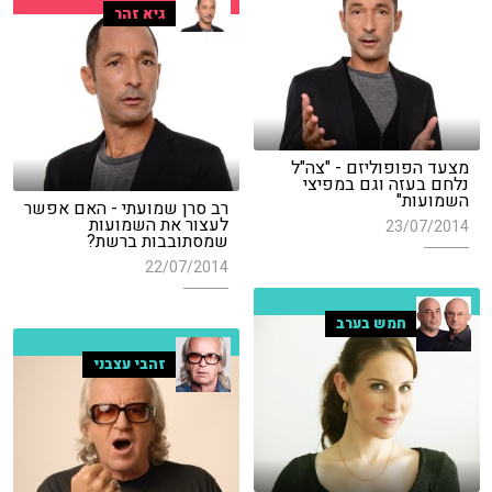
גיא זהר
מצעד הפופוליזם - "צה"ל
נלחם בעזה וגם במפיצי
השמועות"
רב סרן שמועתי - האם אפשר
לעצור את השמועות
23/07/2014
שמסתובבות ברשת?
22/07/2014
חמש בערב
זהבי עצבני