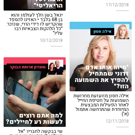
הריאליטי"
17/12/2018
יגאל בשן הלך לעולמו והוא
בן 68 בלבד • האזינו להספד
שהקדיש לו דידי הררי, שנזכר:
"כל הלהקות הצבאיות רבו
אילה חסון
עליו"
10/12/2018
"מיהו אותו אדם
מועדון ארוחת הבוקר
זדוני שמתחיל
להפיץ את השמועה
הזו?"
אילה חסון מזועזעת מחרושת
השמועות על חטיפת החייל
לאחר הפעילות המבצעית
המיוחדת שהתרחשה אתמול
(א')
למה אתם רוצים
לעשות רע לחיילים?
12/11/2018
שי בבקשה לחבריו: "אל