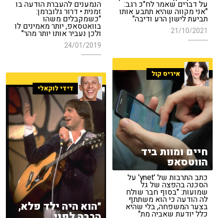
על דברים שאמר לח"כ רגב:
הנמענים להעברת הודעה בו
"אני מקווה שהיא תתבע אותו
זמנית • דרור גלוברמן:
תביעת לישון הרע ודיבה"
"כשמקבלים משהו
בוואטסאפ, יותר מאמינים לו
21/10/2021
ולכן נעביר אותו יותר מהר"
24/01/2019
איריס קול
דידי לוקאלי
חיים ומוות ביד
הווטסאפ
כתב התרבות של 'ynet' על
הסכנה בהפצה של גל
שמועות: "בסוף חבר שולח
לה הודעה כי הוא משתתף
"הוא היה ילד פלא,
בצער המשפחה, בלי שהיא
כלל יודעת שאביה מת"
הרבה לפני