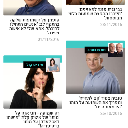
גבי גזית פונה למאזינים:
"תיזהרו מהפצת שמועות בלתי
מבוססות"
קופמן על השמועות שלקה
בהתקף לב: "אנשים התחילו
23/11/2016
להיבהל. אמא שלי לא אישה
צעירה"
01/11/2016
חמש בערב
איריס קול
טוביה צפיר 'קם לתחייה'
ומפריך את השמועה על מותו:
"היו מאוכזבים"
רק שמועה - חגי אוזן על
26/10/2016
'מותו' של איציק קלה: "מישהו
דאג לעדכן על מותו
בויקיפדיה!"