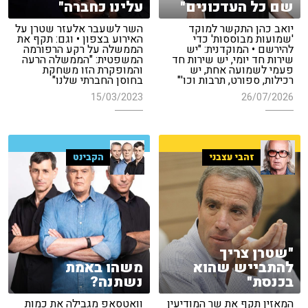
שם כל העדכונים"
עלינו כחברה"
יואב כהן התקשר למוקד
השר לשעבר אלעזר שטרן על
'שמועות מבוססות' כדי
האירוע בצפון • וגם: תקף את
להירשם • המוקדנית: "יש
הממשלה על רקע הרפורמה
שירות חד יומי, יש שירות חד
המשפטית: "הממשלה הרעה
פעמי לשמועה אחת, יש
והמופקרת הזו משחקת
רכילות, ספורט, תרבות וכו'"
בחוסן החברתי שלנו"
15/03/2023
26/07/2026
זהבי עצבני
הקבינט
"שטרן צריך
להתבייש שהוא
משהו באמת
בכנסת"
נשתנה?
המאזין תקף את שר המודיעין
וואטסאפ מגבילה את כמות