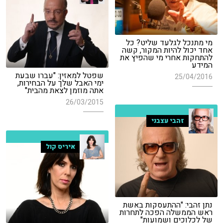
מי מתנכל לגלעד שליט? כל
אחד יכול להיות המקור, קשה
להתחקות אחרי מי שהפיץ את
המידע
שפטל למאזין: "עברו שבעת
25/04/2016
ימי האבל שלך על הבחירות,
אתה מוזמן לצאת מהבית"
26/03/2015
זהבי עצבני
איריס קול
נתן זהבי: "ההתעסקות באשת
ראש הממשלה הפכה לתחרות
של לכלוכים ושמועות"