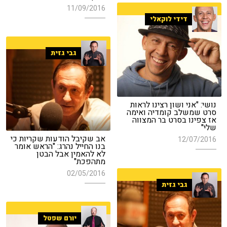
11/09/2016
דידי לוקאלי
גבי גזית
נושי: "אני ושון רצינו לראות
סרט שמשלב קומדיה ואימה
אז צפינו בסרט בר המצווה
שלי"
אב שקיבל הודעות שקריות כי
12/07/2016
בנו החייל נהרג: "הראש אומר
לא להאמין אבל הבטן
מתהפכת"
02/05/2016
גבי גזית
יורם שפטל