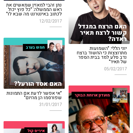
נתן זהבי למאזין שמאשים את
ראש הממשלה: "כל פוץ יכול
לכתוב באינטרנט מה שבא לו"
12/02/2017
האם הרצח במגדל
קשור לרצח תאיר
ראדה?
חמש בערב
יוני הללי: "השמועות
מתרוצצות כי החשוד ברצח
נדב סלע למד בבית הספר
של תאיר"
05/02/2017
האם אסד הורעל?
"אי אפשר לדעת אם התמונות
מועדון ארוחת הבוקר
שפורסמו הן מהיום"
31/01/2017
איריס קול