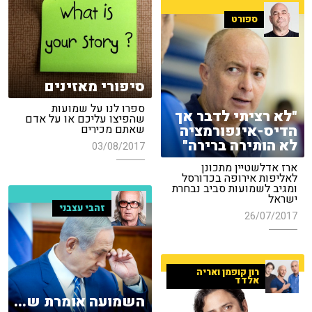
ספורט
סיפורי מאזינים
ספרו לנו על שמועות
"לא רציתי לדבר אך
שהפיצו עליכם או על אדם
הדיס-אינפורמציה
שאתם מכירים
לא הותירה ברירה"
03/08/2017
ארז אדלשטיין מתכונן
לאליפות אירופה בכדורסל
ומגיב לשמועות סביב נבחרת
ישראל
זהבי עצבני
26/07/2017
רון קופמן ואריה
אלדד
השמועה אומרת ש...