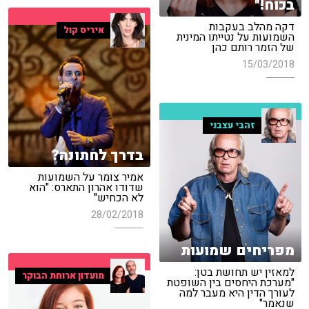
בכוח!"
דקה מהלב בעקבות
איריס קול
השמועות על נטייתו המינית
של הזמר רותם כהן
15/03/2018
זהבי עצבני
בדרך לחתונה?
אמיר צומר על השמועות
שדודו אהרון התארס: "הוא
לא הכחיש"
28/02/2018
מפריחים שמועות
למאזין יש תחושת בטן:
מועדון ארוחת הבוקר
"מערכת היחסים בין השופטת
לעורך הדין היא מעבר למה
שנאמר"