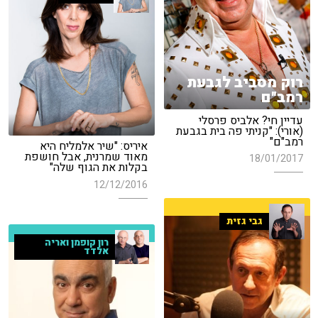
רוק מסביב לגבעת
רמב"ם
עדיין חי? אלביס פרסלי
(אורי): "קניתי פה בית בגבעת
רמב"ם"
איריס: "שיר אלמליח היא
מאוד שמרנית, אבל חושפת
18/01/2017
בקלות את הגוף שלה"
12/12/2016
גבי גזית
רון קופמן ואריה
אלדד