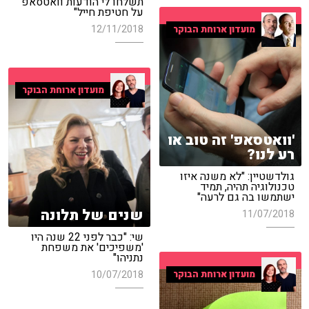
תשלחו לי הודעות וואטסאפ
על חטיפת חייל"
12/11/2018
מועדון ארוחת הבוקר
מועדון ארוחת הבוקר
'וואטסאפ' זה טוב או
רע לנו?
גולדשטיין: "לא משנה איזו
טכנולוגיה תהיה, תמיד
ישתמשו בה גם לרעה"
שנים של תלונה
11/07/2018
שי: "כבר לפני 22 שנה היו
'משפיכים' את משפחת
נתניהו"
10/07/2018
מועדון ארוחת הבוקר