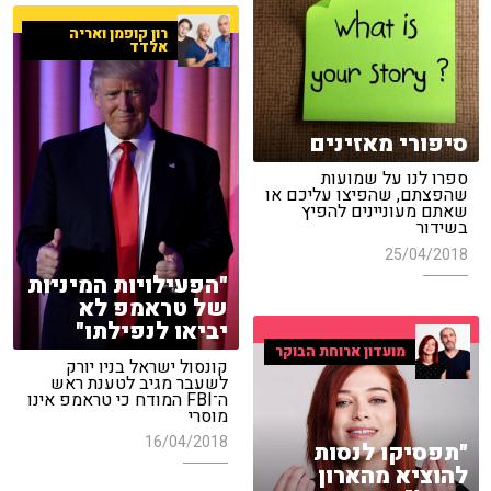
רון קופמן ואריה
אלדד
סיפורי מאזינים
ספרו לנו על שמועות
שהפצתם, שהפיצו עליכם או
שאתם מעוניינים להפיץ
בשידור
25/04/2018
"הפעילויות המיניות
של טראמפ לא
יביאו לנפילתו"
מועדון ארוחת הבוקר
קונסול ישראל בניו יורק
לשעבר מגיב לטענת ראש
ה־FBI המודח כי טראמפ אינו
מוסרי
16/04/2018
"תפסיקו לנסות
להוציא מהארון