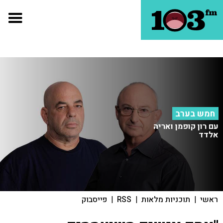
חמש בערב
עם רון קופמן ואריה
אלדד
ראשי
|
תוכניות מלאות
|
RSS
|
פייסבוק