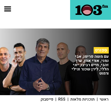
ספורט
עם משה פרימו, אבי
נמני, אורי אוזן, ערן
זהבי, חיים רביבו, יוני
הללי, לירן שכנר וגילי
ורמוט
ראשי
|
תוכניות מלאות
|
RSS
|
פייסבוק