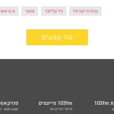
נבחרת ישראל
ניר קלינגר
שוער
מ.ס אשד
עוד קטעים
103
103fm מייעצים
פודקאסט
ע
פרופ' רפי קרסו
שבע תשע - 