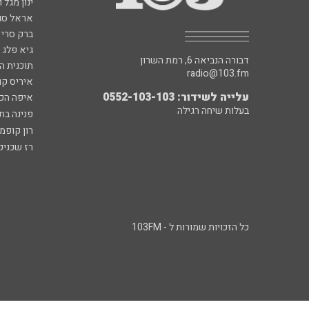
ינון מגל 
אראל סג"
ברק סרי 
גיא פלג
דבורה הנביאה 6, רמת השרון
תוכנית ה
radio@103.fm
איריס קו
עלייה לשידור: 0552-103-103
איפה הכ
בעלות שיחה רגילה
פנינה בת
רון קופמ
רז שכניק
כל הזכויות שמורות ל - 103FM