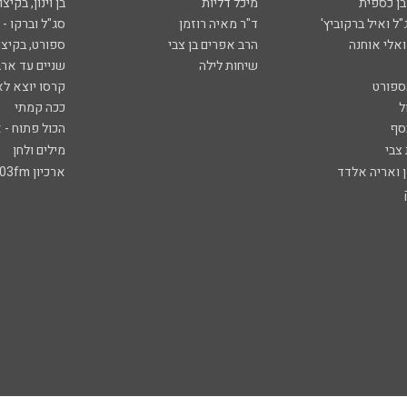
ובן כספית
מיכל דליות
בן וינון, בקיצו
ל ואיל ברקוביץ'
ד"ר מאיה רוזמן
סג"ל וברקו -
ואלי אוחנה
הרב אפרים בן צבי
ספורט, בקיצו
שיחות לילה
שניים עד ארב
ספורט
קרסו יוצא לא
ל
ככה קמתי
סף
הכול פתוח - א
 צבי
מילים ולחן
ן ואריה אלדד
ארכיון 103fm