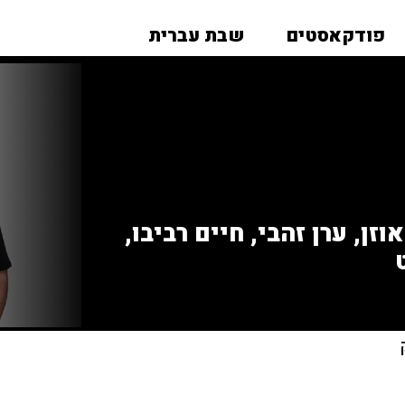
פודקאסטים
שבת עברית
זן, ערן זהבי, חיים רביבו,