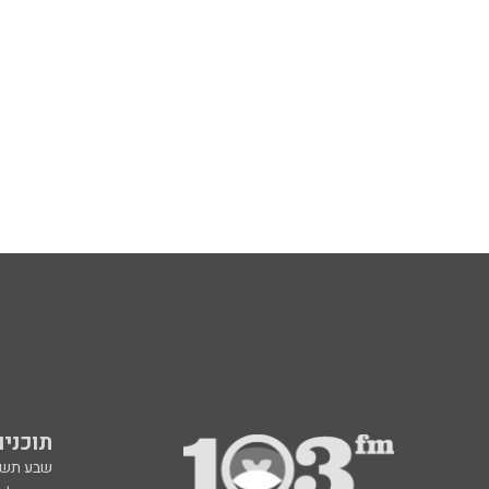
תוכניות fm
שבע תש