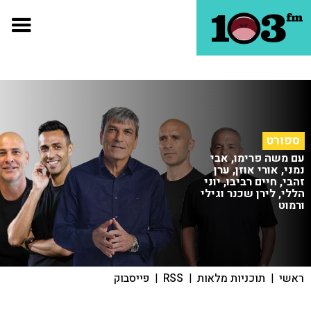
ספורט
עם משה פרימו, אבי
נמני, אורי אוזן, ערן
זהבי, חיים רביבו, יוני
הללי, לירן שכנר וגילי
ורמוט
ראשי
|
תוכניות מלאות
|
RSS
|
פייסבוק