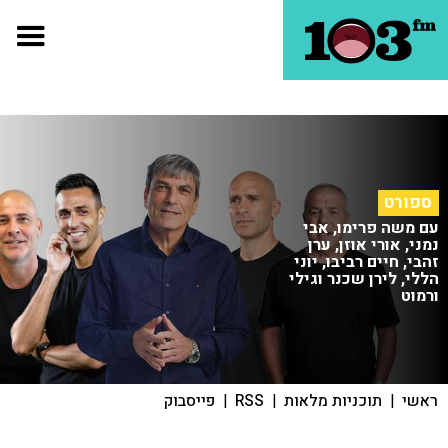
ספורט
עם משה פרימו, אבי
נמני, אורי אוזן, ערן
זהבי, חיים רביבו, יוני
הללי, לירן שכנר וגילי
ורמוט
ראשי
|
תוכניות מלאות
|
RSS
|
פייסבוק