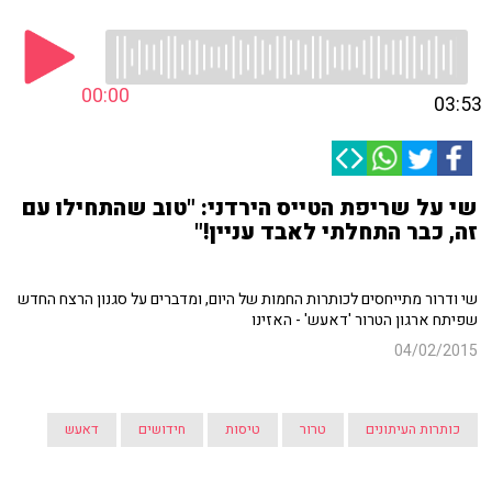
00:00
03:53
שי על שריפת הטייס הירדני: "טוב שהתחילו עם
זה, כבר התחלתי לאבד עניין!"
שי ודרור מתייחסים לכותרות החמות של היום, ומדברים על סגנון הרצח החדש
שפיתח ארגון הטרור 'דאעש' - האזינו
04/02/2015
כותרות העיתונים
טרור
טיסות
חידושים
דאעש