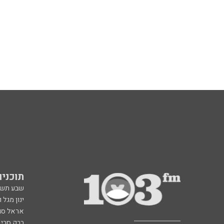
תוכניות fm
שבע תש
ינון מגל 
אראל סג"
ברק סרי 