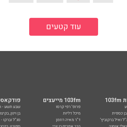
עוד קטעים
103
103fm מייעצים
פודקאסט
ע
פרופ' רפי קרסו
שבע תשע - 
ובן כספית
מיכל דליות
בן וינון, בקיצו
ל ואיל ברקוביץ'
ד"ר מאיה רוזמן
סג"ל וברקו -
ואלי אוחנה
הרב אפרים בן צבי
ספורט, בקיצו