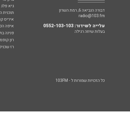
גיא פלג
דבורה הנביאה 6, רמת השרון
תוכנית ה
radio@103.fm
איריס קו
עלייה לשידור: 0552-103-103
איפה הכ
בעלות שיחה רגילה
פנינה בת
רון קופמ
רז שכניק
כל הזכויות שמורות ל - 103FM