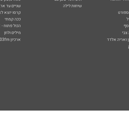
שיחות לילה
שניים עד ארב
ספורט
קרסו יוצא לא
ל
ככה קמתי
סף
הכול פתוח - א
 צבי
מילים ולחן
ן ואריה אלדד
ארכיון 103fm