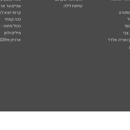
שיחות לילה
שניים עד ארב
ספורט
קרסו יוצא לא
ל
ככה קמתי
סף
הכול פתוח - א
 צבי
מילים ולחן
ן ואריה אלדד
ארכיון 103fm