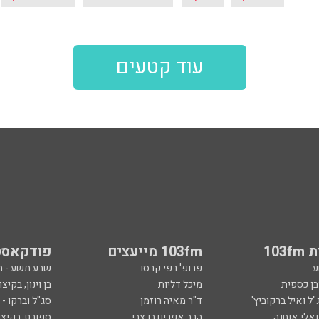
עוד קטעים
103
103fm מייעצים
פודקאסט
ע
פרופ' רפי קרסו
שבע תשע - 
ובן כספית
מיכל דליות
בן וינון, בקיצו
ל ואיל ברקוביץ'
ד"ר מאיה רוזמן
סג"ל וברקו -
ואלי אוחנה
הרב אפרים בן צבי
ספורט, בקיצו