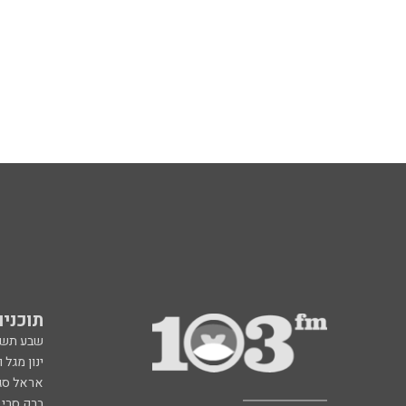
תוכניות fm
שבע תש
ינון מגל 
אראל סג"
ברק סרי 