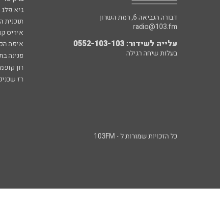
גיא פלג
דבורה הנביאה 6, רמת השרון
תוכנית ה
radio@103.fm
איריס קו
עלייה לשידור: 0552-103-103
איפה הכ
בעלות שיחה רגילה
פנינה בת
רון קופמ
רז שכניק
כל הזכויות שמורות ל - 103FM