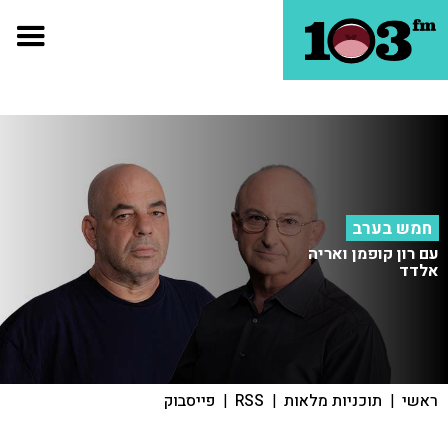
חמש בערב
עם רון קופמן ואריה
אלדד
ראשי
|
תוכניות מלאות
|
RSS
|
פייסבוק