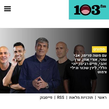
ספורט
עם משה פרימו, אבי
נמני, אורי אוזן, ערן
זהבי, חיים רביבו, יוני
הללי, לירן שכנר וגילי
ורמוט
ראשי
|
תוכניות מלאות
|
RSS
|
פייסבוק