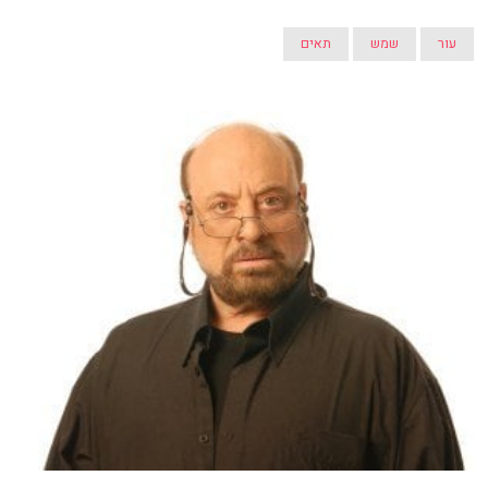
עור
שמש
תאים