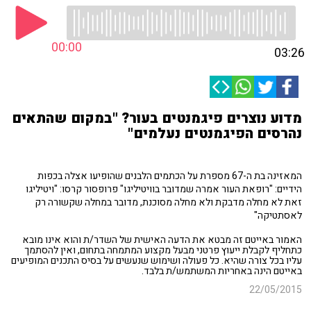
00:00
03:26
מדוע נוצרים פיגמנטים בעור? "במקום שהתאים
נהרסים הפיגמנטים נעלמים"
המאזינה בת ה-67 מספרת על הכתמים הלבנים שהופיעו אצלה בכפות
הידיים: "רופאת העור אמרה שמדובר בוויטיליגו" פרופסור קרסו: "ויטיליגו
זאת לא מחלה מדבקת ולא מחלה מסוכנת, מדובר במחלה שקשורה רק
לאסתטיקה"
האמור באייטם זה מבטא את הדעה האישית של השדר/ת והוא אינו מובא
כתחליף לקבלת ייעוץ פרטני מבעל מקצוע המתמחה בתחום, ואין להסתמך
עליו בכל צורה שהיא. כל פעולה ושימוש שנעשים על בסיס התכנים המופיעים
באייטם הינה באחריות המשתמש/ת בלבד.
22/05/2015