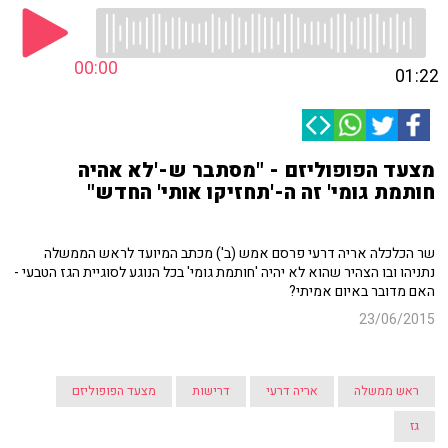
00:00
01:22
מצעד הפופוליזם - "מסתבר ש-'לא אהיה
חותמת גומי' זה ה-'תחזיקו אותי' החדש"
שר הכלכלה אריה דרעי פרסם אמש (ב') מכתב המיועד לראש הממשלה
נתניהו ובו הצהיר שהוא לא יהיה 'חותמת גומי' בכל הנוגע לסוגיית הגז הטבעי -
האם מדובר באיום אמיתי?
23/06/2015
ראש ממשלה
אריה דרעי
דרישות
מצעד הפופוליזם
גז