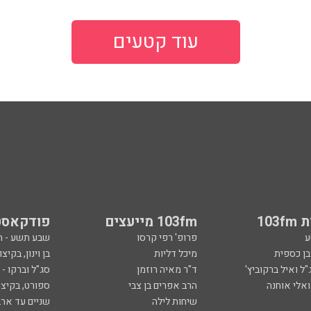
עוד קטעים
103
103fm מייעצים
פודקאסט
ע
פרופ' רפי קרסו
שבע תשע - 
ובן כספית
מיכל דליות
בן וינון, בקיצו
ל ואיל ברקוביץ'
ד"ר מאיה רוזמן
סג"ל וברקו -
ואלי אוחנה
הרב אפרים בן צבי
ספורט, בקיצו
שיחות לילה
שניים עד ארב