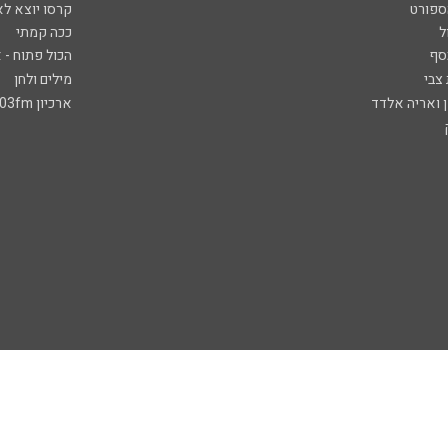
ספורט
קרסו יוצא לא
ל
ככה קמתי
סף
הכול פתוח - א
 צבי
מילים ולחן
ן ואריה אלדד
ארכיון 103fm