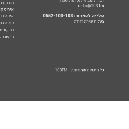
דבורה הנביאה 6, רמת השרון
תוכנית ה
radio@103.fm
איריס קו
עלייה לשידור: 0552-103-103
איפה הכ
בעלות שיחה רגילה
פנינה בת
רון קופמ
רז שכניק
כל הזכויות שמורות ל - 103FM