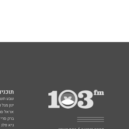
תוכניות fm
שבע תש
ינון מגל 
אראל סג"
ברק סרי 
גיא פלג