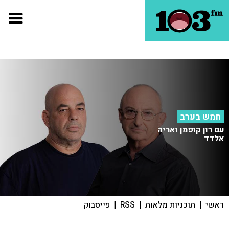
חמש בערב
עם רון קופמן ואריה
אלדד
ראשי
|
תוכניות מלאות
|
RSS
|
פייסבוק