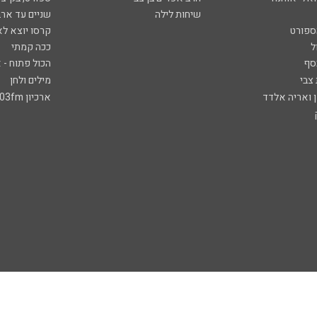
שיחות לילה
שניים עד ארב
ספורט
קרסו יוצא לא
ל
ככה קמתי
סף
הכול פתוח - א
 צבי
מילים ולחן
ן ואריה אלדד
ארכיון 103fm