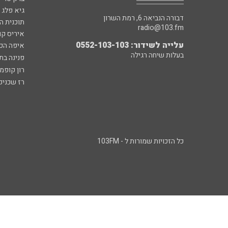
גיא פלג
דבורה הנביאה 6, רמת השרון
תוכנית ה
radio@103.fm
איריס קו
עלייה לשידור: 0552-103-103
איפה הכ
בעלות שיחה רגילה
פנינה בת
רון קופמ
רז שכניק
כל הזכויות שמורות ל - 103FM