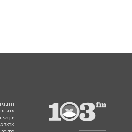
תוכניות fm
שבע תש
ינון מגל 
אראל סג"
ברק סרי 