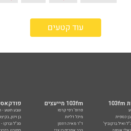
עוד קטעים
103
103fm מייעצים
פודקאסט
ע
פרופ' רפי קרסו
שבע תשע - 
ובן כספית
מיכל דליות
בן וינון, בקיצו
ל ואיל ברקוביץ'
ד"ר מאיה רוזמן
סג"ל וברקו -
ואלי אוחנה
הרב אפרים בן צבי
ספורט, בקיצו