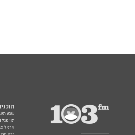
תוכניות fm
שבע תש
ינון מגל 
אראל סג"
ברק סרי 