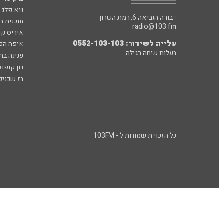
גיא פלג
דבורה הנביאה 6, רמת השרון
תוכנית ה
radio@103.fm
איריס קו
עלייה לשידור: 0552-103-103
איפה הכ
בעלות שיחה רגילה
פנינה בת
רון קופמ
רז שכניק
כל הזכויות שמורות ל - 103FM