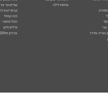
שיחות לילה
שניים עד ארב
ספורט
קרסו יוצא לא
ל
ככה קמתי
סף
הכול פתוח - א
 צבי
מילים ולחן
ן ואריה אלדד
ארכיון 103fm