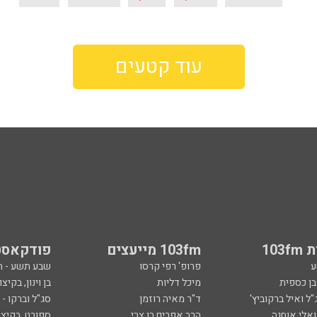
עוד קטעים
103
103fm מייעצים
פודקאסט
ע
פרופ' רפי קרסו
שבע תשע - 
ובן כספית
מיכל דליות
בן וינון, בקיצו
ל ואיל ברקוביץ'
ד"ר מאיה רוזמן
סג"ל וברקו -
ואלי אוחנה
הרב אפרים בן צבי
ספורט, בקיצו