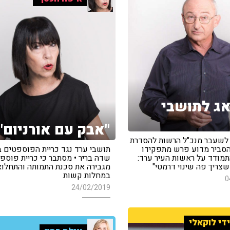
אג לתושבי
"אבק עם אורניום"
, לשעבר מנכ"ל הרשות להסדרת
הסביר מדוע פרש מתפקידו
תושבי ערד נגד כריית הפוספטים
תמודד על ראשות העיר ערד:
שדה בריר • מסתבר כי כריית פוספ
שצריך פה שינוי דרמטי"
מגבירה את סכנת התמותה והתחלו
במחלות קשות
0
24/02/2019
די לוקאלי