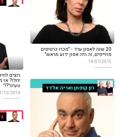
גי
20 שנה לאסון ערד - "מכרו כרטיסים
מזוייפים, זה היה אסון ידוע מראש"
19/07/2015
רוצים לחיו
יחלו? אז מ
טעינו'?!"
רון קופמן ואריה אלדד
1/12/2014
גי