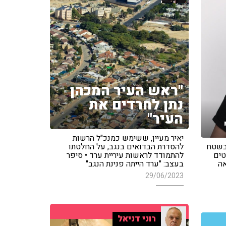
"ראש העיר המכהן
נתן לחרדים את
העיר"
יאיר מעיין, ששימש כמנכ"ל הרשות
 בשטח
להסדרת הבדואים בנגב, על החלטתו
טים
להתמודד לראשות עיריית ערד • סיפר
אה
בעצב: "ערד הייתה פנינת הנגב"
29/06/2023
רוני דניאל