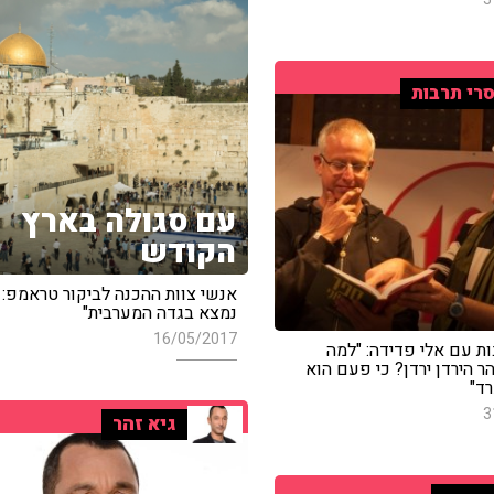
רי תרבות
עם סגולה בארץ
הקודש
אנשי צוות ההכנה לביקור טראמפ: 
נמצא בגדה המערבית"
16/05/2017
ת עם אלי פדידה: "למה
ר הירדן ירדן? כי פעם הוא
רד"
3
גיא זהר