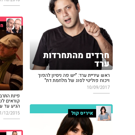
חס
חרדים מהתחרדות
ערד
ראש עיריית ערד: "יש פה ניסיון להפוך
ויכוח פוליטי לסוג של מלחמת דת"
10/09/2017
פינת התרבו
קוראים לנה
הגיע עד ע
איריס קול
1/12/2015