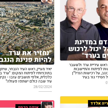
דם במדינת
 יכול לרכוש
"נחזיר את ערד
 בערד"
להיות פנינת הנגב"
, ראש עיריית ערד ולשעבר
ות לפיתוח והתיישבות
יאיר מעיין, ראש העיר הנבחר, שיתף
גב, על רכישות הנדל''ן
בתוכניותיו לפיתוח המקום: "ערד ב
חסידי גור בעיר
כלכלית, אלפי תושבים עזבו - נקי
עיר שבה כולם ישתפו פעולה"
0
28/02/2024
יה אלדד
איפה הכסף