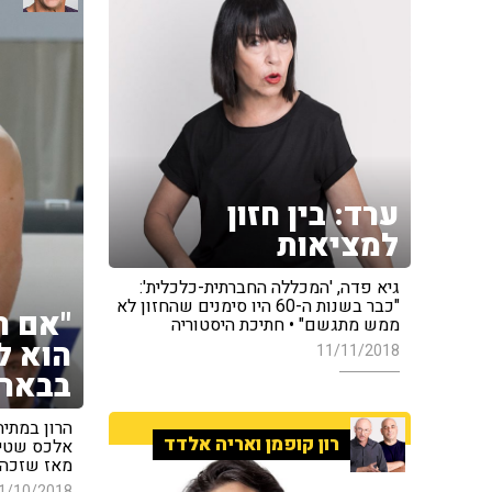
ערד: בין חזון
למציאות
גיא פדה, 'המכללה החברתית-כלכלית':
"כבר בשנות ה-60 היו סימנים שהחזון לא
"אם ה
ממש מתגשם" • חתיכת היסטוריה
הוא ל
11/11/2018
בבאר 
הרון במתיח
רון קופמן ואריה אלדד
אלכס שטיל
מאז שזכה 
1/10/2018