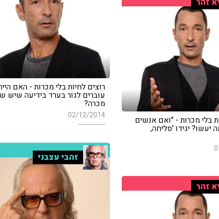
א זהר
רוצים לחיות בלי מכרות - האם היי
עוברים לגור בערד בידיעה שיש ש
מכרה?
02/12/2014
ת בלי מכרות - "ואם אנשים
ה יעשו? יגידו 'סליחה,
0
זהבי עצבני
א זהר