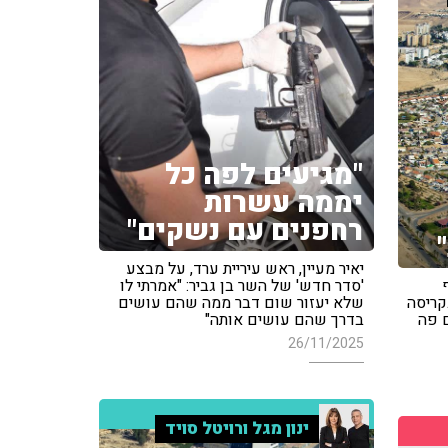
"מגיעים לפה כל
יממה עשרות
רחפנים עם נשקים"
יאיר מעיין, ראש עיריית ערד, על מבצע
'סדר חדש' של השר בן גביר: "אמרתי לו
קריסה
שלא יעזור שום דבר ממה שהם עושים
ם פה
בדרך שהם עושים אותה"
26/11/2025
ינון מגל ורויטל סויד