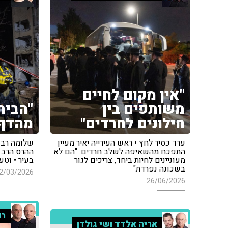
"אין מקום לחיים
משותפים בין
"הבית
חילונים לחרדים"
מהדף
ערד כסיר לחץ • ראש העירייה יאיר מעיין
שלומה רבקה
התפכח מהשאיפה לשלב חרדים: "הם לא
ההרס הרב 
מעוניינים לחיות ביחד, צריכים לגור
בעיר • וטע
בשכונה נפרדת"
2/03/2026
26/06/2026
רו
אריה אלדד ושי גולדן