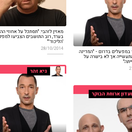
מאזין לזהבי: "תסתכל על אחוזי ה
בערד, רוב התושבים הצביעו למפל
'הליכוד'"
28/10/2014
 במפעלים בדרום - "המדינה
התעשייה אך לא בישרה על
יתה"
2
גיא זהר
עדון ארוחת הבוקר