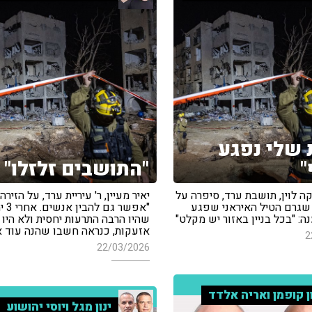
 שלי נפגע
"
"התושבים זלזלו"
 לוין, תושבת ערד, סיפרה על
יאיר מעיין, ר' עיריית ערד, על הזירה
שגרם הטיל האיראני שפגע
"אפשר גם
נה: "בכל בניין באזור יש מקלט"
שהיו הרבה התרעות יחסית ולא היו
אזעקות, כנראה חשבו שהנה עוד 
2
22/03/2026
ן קופמן ואריה אלדד
ינון מגל ויוסי יהושוע