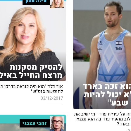
אילה חסון
להסיק מסקנות
מרצח החייל באיל
וא זכה בארד
אור הלר: "הוא היה כנראה בדרכו ה
לחופשת סופ"ש"
א יכול להיות
03/12/2017
שבע"
ה על עיריית ערד - מי ישיב את
וב מהעיר ערד בה הוא נמצא
זהבי עצבני
בארד?
3