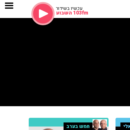
עכשיו בשידור
103fm השבוע
לי
חמש בערב