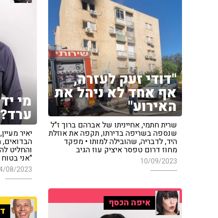
"דודי זעק לעזרה,
אף אחד לא ניהל את
מי יד
האירוע"
ערד?
שרית חתמי, אחייניתו של אברהם ברוך ז"ל
שנספה בשריפה בדירתו, תקפה את אוזלת
יאיר מעיין
היד, לדבריה, שהובילה למותו • מפקד
הבדואים, 
מחוז דרום טפסר איציק עוז הגיב
והחליט לה
"אני בטוח 
10/09/2023
4/08/2023
איפה הכסף
די