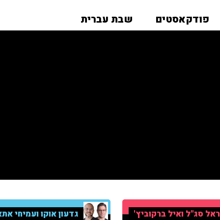
פודקאסטים
שבת עברית
אל סג"ל ואיל ברקוביץ'
גדעון אוקו ועמיחי אתא