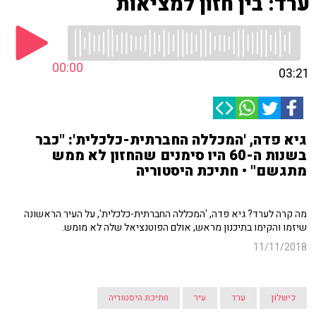
ערד: בין חזון למציאות
00:00
03:21
גיא פדה, 'המכללה החברתית-כלכלית': "כבר
בשנות ה-60 היו סימנים שהחזון לא ממש
מתגשם" • חתיכת היסטוריה
מה קרה לערד? גיא פדה, 'המכללה החברתית-כלכלית', על העיר הראשונה
שיזמו והקימו בתיכנון מראש, אולם הפוטנציאל שלה לא מומש.
11/11/2018
כישלון
ערד
עיר
חתיכת היסטוריה