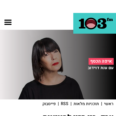
איפה הכסף
עם ענת דוידוב
ראשי
|
תוכניות מלאות
|
RSS
|
פייסבוק