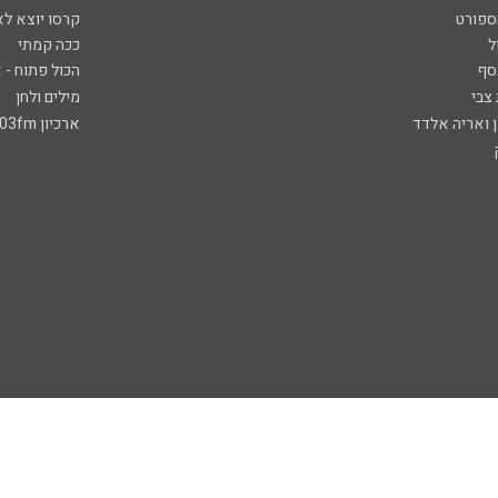
ספורט
קרסו יוצא לא
ל
ככה קמתי
סף
הכול פתוח - א
 צבי
מילים ולחן
ן ואריה אלדד
ארכיון 103fm