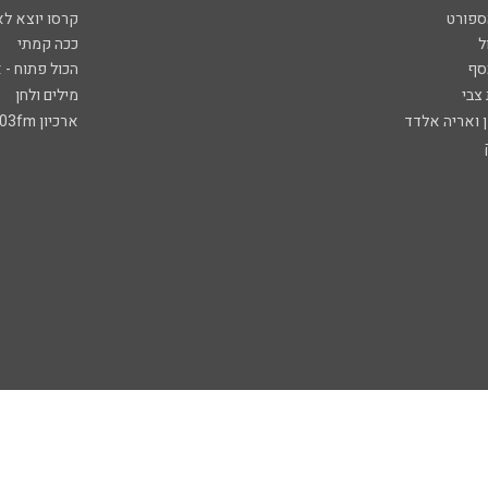
ספורט
קרסו יוצא לא
ל
ככה קמתי
סף
הכול פתוח - א
 צבי
מילים ולחן
ן ואריה אלדד
ארכיון 103fm