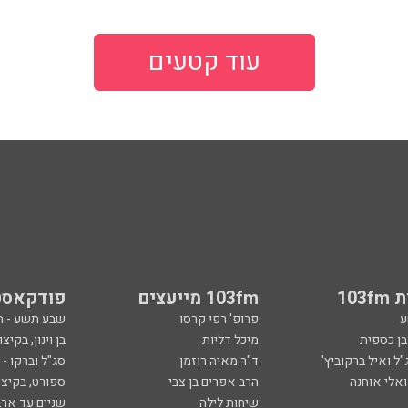
עוד קטעים
103
103fm מייעצים
פודקאסט
ע
פרופ' רפי קרסו
שבע תשע - 
ובן כספית
מיכל דליות
בן וינון, בקיצו
ל ואיל ברקוביץ'
ד"ר מאיה רוזמן
סג"ל וברקו -
ואלי אוחנה
הרב אפרים בן צבי
ספורט, בקיצו
שיחות לילה
שניים עד ארב