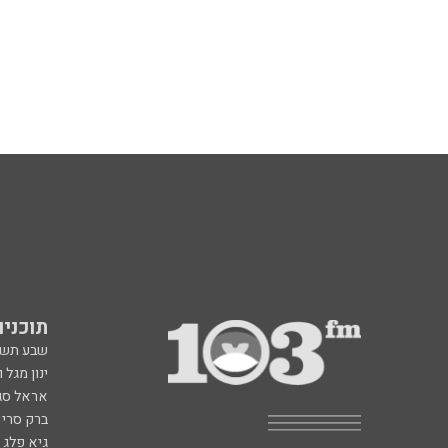
תוכניות fm
שבע תש
ינון מגל 
אראל סג"
ברק סרי 
גיא פלג