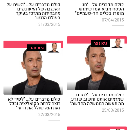
כולם מדברים על... "חג
כולם מדברים על... "השיח על
הפסח מביא עמו שימוש
האכזבה של האשכנזים
מופרז בכלים חד-פעמיים"
מהבחירות מתרכז בעיקר
בעולם הרגש"
07/04/2015
31/03/2015
גיא זהר
גיא זהר
כולם מדברים על... "למדנו
שמרמים אותנו וחשוב שנדע
כולם מדברים על... "לפיד לא
מה תעשה הממשלה החדשה"
רוצה להיות בקואליציה ובכל
זאת הוא שולל את דרעי"
25/03/2015
22/03/2015