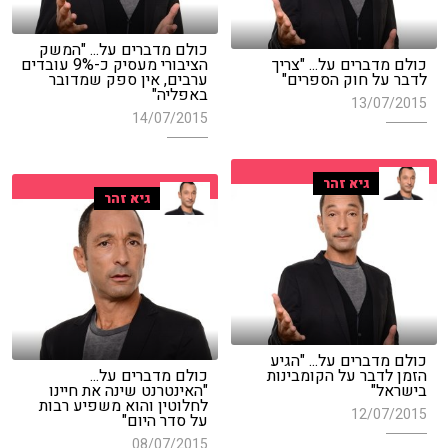
כולם מדברים על... "המשק
כולם מדברים על... "צריך
הציבורי מעסיק כ-9% עובדים
לדבר על חוק הספרים"
ערבים, אין ספק שמדובר
באפליה"
13/07/2015
14/07/2015
גיא זהר
גיא זהר
כולם מדברים על... "הגיע
הזמן לדבר על הקומבינות
כולם מדברים על...
בישראל"
"האינטרנט שינה את חיינו
לחלוטין והוא משפיע רבות
12/07/2015
על סדר היום"
08/07/2015