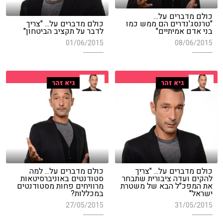
כולם מדברים על...
"טרנסג'נדרים הם ממש כמו
כולם מדברים על... "צריך
בני אדם אמיתיים"
לדבר על תקציב הביטחון"
01/06/2015
08/06/2015
גיא זהר
גיא זהר
כולם מדברים על... "צריך
כולם מדברים על... למה
להקים ועדה ציבורית שתבחר
סטודנטים באוניברסיטאות
את המפכ"ל הבא של משטרת
מרוויחים פחות מסטודנטים
ישראל"
במכללות?
27/05/2015
31/05/2015