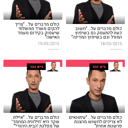
כולם מדברים על... "צריך
כולם מדברים על... "חשוב
להקים משרד ממשלתי
כעת להתעסק גם בשיפוץ
שיעסוק בקידום מעמד
המורל וגם בשיפוץ המדינה"
האישה"
19/05/2015
18/05/2015
גיא זהר
גיא זהר
כולם מדברים על... "עיתונאים
כולם מדברים על... "איילת
לא צריכים לחשוש מהצגת
שקד היא 'חילונית המחמד'
פרשנות אחרת"
של מפלגת 'הבית היהודי'"