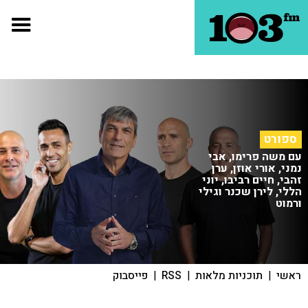
ספורט
עם משה פרימו, אבי
נמני, אורי אוזן, ערן
זהבי, חיים רביבו, יוני
הללי, לירן שכנר וגילי
ורמוט
ראשי
|
תוכניות מלאות
|
RSS
|
פייסבוק