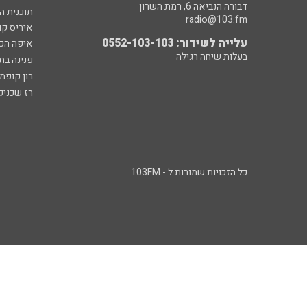
דבורה הנביאה 6, רמת השרון
תוכנית ה
radio@103.fm
איריס קו
עלייה לשידור: 0552-103-103
איפה הכ
בעלות שיחה רגילה
פנינה בת
רון קופמ
רז שכניק
כל הזכויות שמורות ל - 103FM