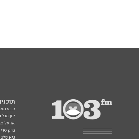
תוכניות fm
שבע תש
ינון מגל 
אראל סג"
ברק סרי 
גיא פלג