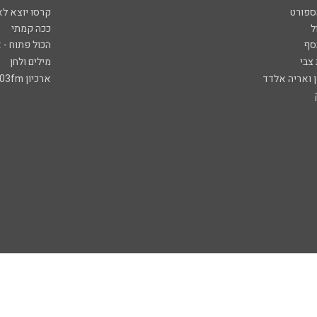
ספורט
קרסו יוצא לא
ל
ככה קמתי
סף
הכול פתוח - א
 צבי
מילים ולחן
ן ואריה אלדד
ארכיון 103fm