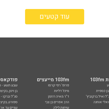
עוד קטעים
103
103fm מייעצים
פודקאסט
ע
פרופ' רפי קרסו
שבע תשע - 
ובן כספית
מיכל דליות
בן וינון, בקיצו
ל ואיל ברקוביץ'
ד"ר מאיה רוזמן
סג"ל וברקו -
ואלי אוחנה
הרב אפרים בן צבי
ספורט, בקיצו
שיחות לילה
שניים עד ארב