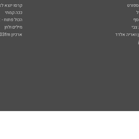
ספורט
קרסו יוצא לא
ל
ככה קמתי
סף
הכול פתוח - א
 צבי
מילים ולחן
ן ואריה אלדד
ארכיון 103fm