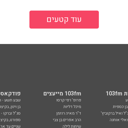
עוד קטעים
103
103fm מייעצים
פודקאסט
ע
פרופ' רפי קרסו
שבע תשע - 
ובן כספית
מיכל דליות
בן וינון, בקיצו
ל ואיל ברקוביץ'
ד"ר מאיה רוזמן
סג"ל וברקו -
ואלי אוחנה
הרב אפרים בן צבי
ספורט, בקיצו
שיחות לילה
שניים עד ארב