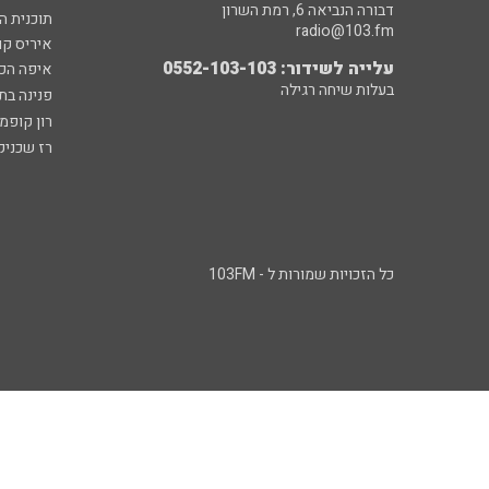
דבורה הנביאה 6, רמת השרון
תוכנית ה
radio@103.fm
איריס קו
עלייה לשידור: 0552-103-103
איפה הכ
בעלות שיחה רגילה
פנינה בת
רון קופמ
רז שכניק
כל הזכויות שמורות ל - 103FM