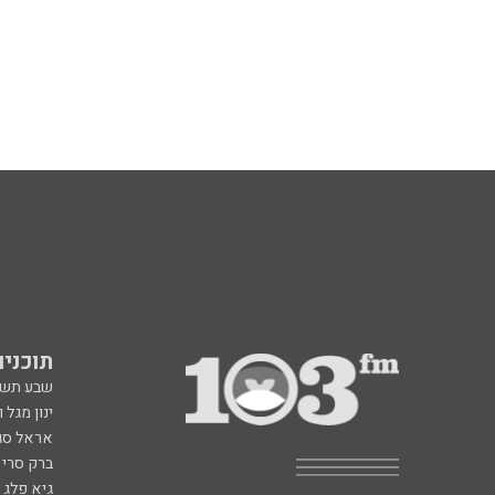
תוכניות fm
שבע תש
ינון מגל 
אראל סג"
ברק סרי 
גיא פלג