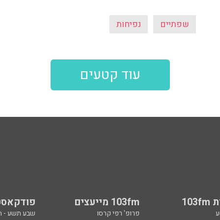
שפתיים
נפיחות
עוד קטעים
103
103fm מייעצים
פודקאסט
ע
פרופ' רפי קרסו
שבע תשע - 