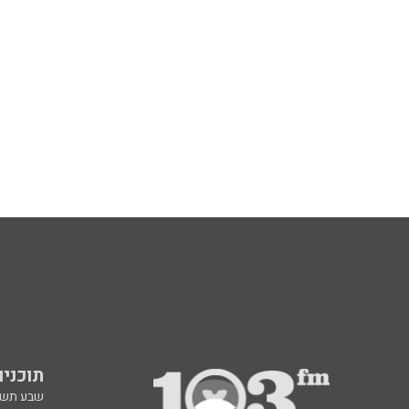
תוכניות fm
שבע תש