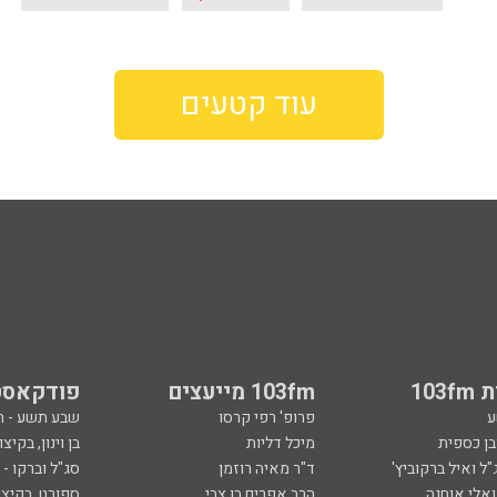
עוד קטעים
103
103fm מייעצים
פודקאסט
ע
פרופ' רפי קרסו
שבע תשע - 
ובן כספית
מיכל דליות
בן וינון, בקיצו
ל ואיל ברקוביץ'
ד"ר מאיה רוזמן
סג"ל וברקו -
ואלי אוחנה
הרב אפרים בן צבי
ספורט, בקיצו