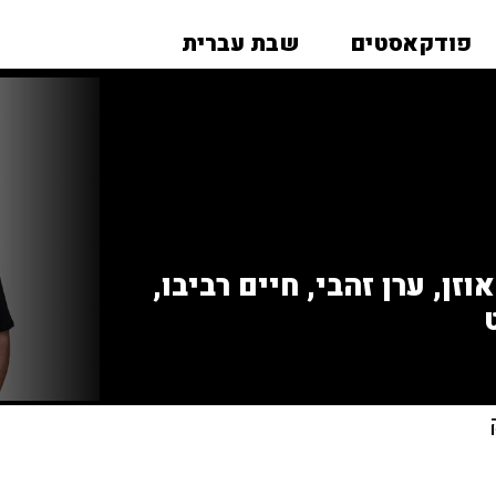
פודקאסטים
שבת עברית
זן, ערן זהבי, חיים רביבו,