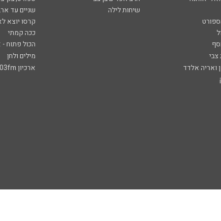
שיחות לילה
שניים עד ארב
ספורט
קרסו יוצא לא
ל
ככה קמתי
סף
הכול פתוח - א
 צבי
מילים ולחן
ן ואריה אלדד
ארכיון 103fm