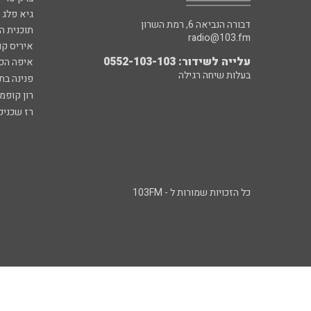
גיא פלג
דבורה הנביאה 6, רמת השרון
תוכנית ה
radio@103.fm
איריס קו
עלייה לשידור: 0552-103-103
איפה הכ
בעלות שיחה רגילה
פנינה בת
רון קופמ
רז שכניק
כל הזכויות שמורות ל - 103FM