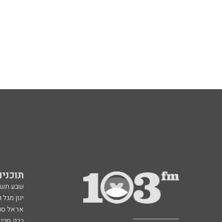
תוכניות fm
שבע תש
ינון מגל 
אראל סג"
ברק סרי 