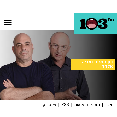
רון קופמן ואריה
אלדד
ראשי
|
תוכניות מלאות
|
RSS
|
פייסבוק