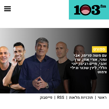
ספורט
עם משה פרימו, אבי
נמני, אורי אוזן, ערן
זהבי, חיים רביבו, יוני
הללי, לירן שכנר וגילי
ורמוט
ראשי
|
תוכניות מלאות
|
RSS
|
פייסבוק