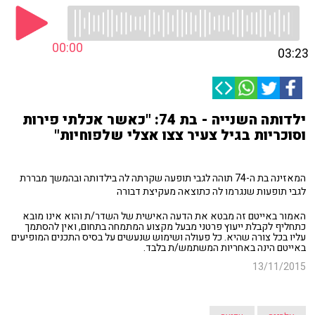
00:00
03:23
ילדותה השנייה - בת 74: "כאשר אכלתי פירות
וסוכריות בגיל צעיר צצו אצלי שלפוחיות"
המאזינה בת ה-74 תוהה לגבי תופעה שקרתה לה בילדותה ובהמשך מבררת
לגבי תופעות שנגרמו לה כתוצאה מעקיצת דבורה
האמור באייטם זה מבטא את הדעה האישית של השדר/ת והוא אינו מובא
כתחליף לקבלת ייעוץ פרטני מבעל מקצוע המתמחה בתחום, ואין להסתמך
עליו בכל צורה שהיא. כל פעולה ושימוש שנעשים על בסיס התכנים המופיעים
באייטם הינה באחריות המשתמש/ת בלבד.
13/11/2015