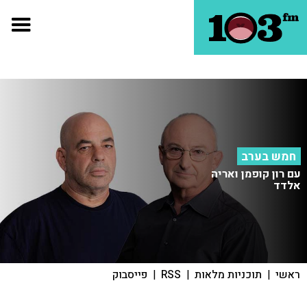
חמש בערב
עם רון קופמן ואריה
אלדד
ראשי
|
תוכניות מלאות
|
RSS
|
פייסבוק