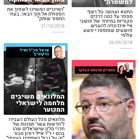
למשטרה"
"האיכרים המשיכו לשפוך את
החטא ועונשו: טל רשף
הפסולת אל תוך הבאר, בעוד
מספר על כמה דרכים
החמור שותק"
מקוריות במיוחד של תושבי
איי אינדונזיה להעניש
31/10/2018
פושעים שנתפסו • פשע
עולמי
26/09/2018
אראל סג"ל ואיל
ברקוביץ'
מועדון ארוחת הבוקר
המלונאים משיבים
מלחמה לישראלי
המכוער
מלונאים מכל העולם העבירו
ל'חדשות עשר' תמונות של
חדרי מלון שישראלים שהו
בהם • ד"ר אייל דורון סבור:
"זה על גבול השיימינג העצמי"