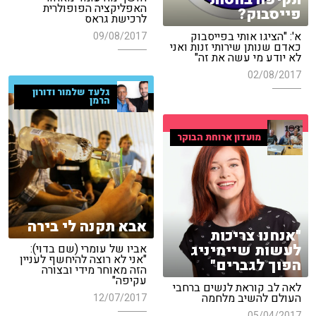
האפליקציה הפופולרית
פייסבוק?
לרכישת גראס
א': "הציגו אותי בפייסבוק
09/08/2017
כאדם שנותן שירותי זנות ואני
לא יודע מי עשה את זה"
02/08/2017
גלעד שלמור ודורון
הרמן
מועדון ארוחת הבוקר
אבא תקנה לי בירה
"אנחנו צריכות
לעשות שיימיניג
אביו של עומרי (שם בדוי):
"אני לא רוצה להיחשף לעניין
הפוך לגברים"
הזה מאוחר מידי ובצורה
עקיפה"
לאה לב קוראת לנשים ברחבי
העולם להשיב מלחמה
12/07/2017
05/04/2017