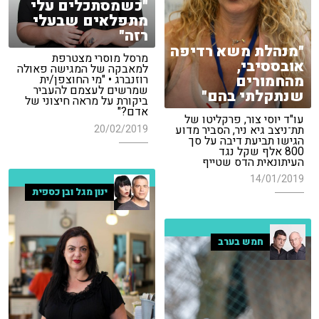
"כשמסתכלים עלי
מתפלאים שבעלי
רזה"
"מנהלת משא רדיפה
מרסל מוסרי מצטרפת
אובססיבי,
למאבקה של המגישה פאולה
מהחמורים
רוזנברג • "מי החוצפן/ית
שמרשים לעצמם להעביר
שנתקלתי בהם"
ביקורת על מראה חיצוני של
אדם?"
עו"ד יוסי צור, פרקליטו של
תת־ניצב גיא ניר, הסביר מדוע
20/02/2019
הגישו תביעת דיבה על סך
800 אלף שקל נגד
העיתונאית הדס שטייף
14/01/2019
ינון מגל ובן כספית
חמש בערב