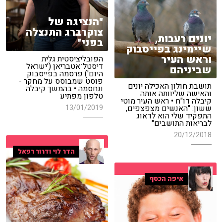
"הנציגה של
צוקרברג התנצלה
יונים רעבות,
בפני"
שיימינג בפייסבוק
וראש העיר
הפובליציסטית גלית
דיסטל־אטבריאן ('ישראל
שביניהם
היום') פרסמה בפייסבוק
פוסט שמבוסס על מחקר -
תושבת חולון האכילה יונים
ונחסמה • בהמשך קיבלה
והאישה שליוותה אותה
טלפון מפתיע
קיבלה דו"ח • ראש העיר מוטי
ששון: "האנשים מצפצפים,
13/01/2019
התפקיד שלי הוא לדאוג
לבריאות התושבים"
20/12/2018
הדר לוי ודרור רפאל
איפה הכסף