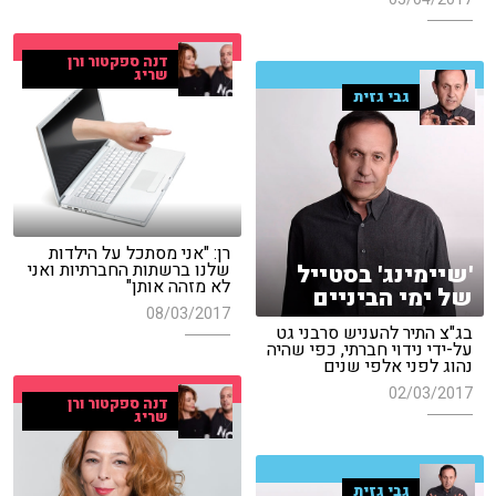
דנה ספקטור ורן
שריג
גבי גזית
רן: "אני מסתכל על הילדות
שלנו ברשתות החברתיות ואני
'שיימינג' בסטייל
לא מזהה אותן"
של ימי הביניים
08/03/2017
בג"צ התיר להעניש סרבני גט
על-ידי נידוי חברתי, כפי שהיה
נהוג לפני אלפי שנים
02/03/2017
דנה ספקטור ורן
שריג
גבי גזית