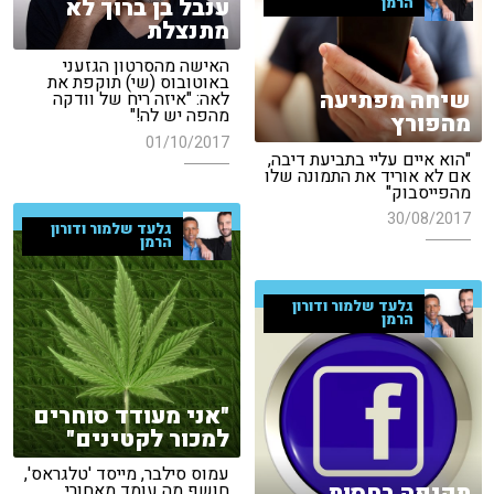
ענבל בן ברוך לא
הרמן
מתנצלת
האישה מהסרטון הגזעני
באוטובוס (שי) תוקפת את
שיחה מפתיעה
לאה: "איזה ריח של וודקה
מהפה יש לה!"
מהפורץ
01/10/2017
"הוא איים עליי בתביעת דיבה,
אם לא אוריד את התמונה שלו
מהפייסבוק"
30/08/2017
גלעד שלמור ודורון
הרמן
גלעד שלמור ודורון
הרמן
"אני מעודד סוחרים
למכור לקטינים"
עמוס סילבר, מייסד 'טלגראס',
תקיפה בחסות
חושף מה עומד מאחורי