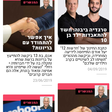
המגשרים
טרגדיה ביבנה: חשד
להתאבדות ילד בן
איך אפשר
10
להתמודד עם
בריונות?
כתבת החינוך של 'חדשות 12'
יעל אודם התייחסה לידיעה
המחרידה, וביקשה מההורים:
אגם, בת 13 ביקשה להתייעץ
"תשימו לב לשינויים בקרב
על בריונות ברשת שהיא
הילדים שלכם"
נתקלה בה על ידי חברותיה •
רחלי: "נעשה לה שיימינג והיא
04/09/2019
אמיצה ומאוד בוגרת, אלה הם
חברים קרובים"
23/06/2019
המגשרים
המגשרים