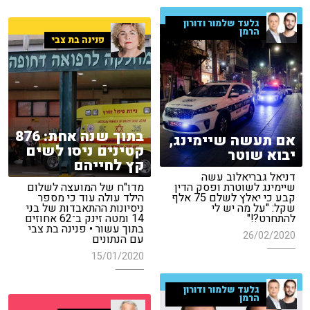
גלעד שלמור ודורון
הרמן
פנינה בת צבי
בתוך שנה אחת: 876
אם תעשה שיימינג,
קטינים ניסו לשים
יבוא שוטר
קץ לחייהם
דניאל גבריאלוב עשה
שיימינג לשוטרת ופסק הדין
מדו"ח של המועצה לשלום
קבע כי יאלץ לשלם 75 אלף
הילד עולה עוד כי מספר
שקל: "על מה יש לי
ניסיונות ההתאבדות של בני
להתחרט?!"
14 ומטה זינק ב־62 אחוזים
בתוך עשור • פנינה בת צבי
26/02/2020
עם הנתונים
15/01/2020
גלעד שלמור ודורון
הרמן