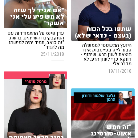
"אם אגיד לך שזה
לא משפיע עלי אני
אשקר"
שתפו בכל הכוח
עדן פינס על ההתמודדות עם
(בעצם - כדאי שלא)
הטוקבקים והשיימינג ברשת:
"זה כואב, תמיד יהיה למישהו
היועץ המשפטי לממשלה
מה להגיד"
קבע: לייק בפייסבוק אינו
הוצאת לשון הרע, שיתוף -
25/11/2018
דווקא כן • לשון הרע, לא
מדבר אלי
19/11/2018
מרסל מוסרי
גלעד שלמור ודורון
הרמן
"זה ממש
אאוט-סורסינג
בתוך הבאר העמוקה