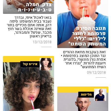
צדק, חמלה
ט-ב-ע-ו-נ-ו-ת
בואו לאכול איתי, ובדרך
נעבור בבית המשפט: סימה
דהן, אותה אתם מכירים בתור
תנובה הסירה
זאת שאינה אוכלת בשר חוץ
מכבד, שניצל והמבורגר,
פרסומת למוצר
בריאיון ראשון
לילדים: "כללי
13/12/2018
המשחק השתנו"
זאת בעקבות מחאת ההורים
נגד התוכן המוצג בפרסומת •
אפרת גורן מונשרי, בלוגרית
ויועצת להורות: "נגררו אחר
איריס קול
השיח המתועש"
09/12/2018
חליפות