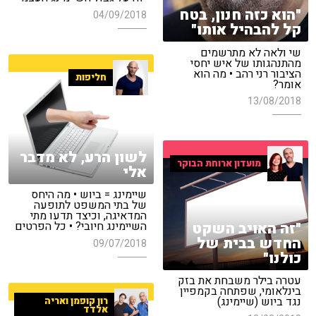
"הוא כזה חנון, בטח
04/09/2018
קל להבהיל אותו"
שי ולאה לא מתרשמים
מהתנהגותו של איש יחסי
הציבור רני רהב • מה הוא
חליפות
אומר?
13/08/2018
לשון הרע, לא מדבר
מועדון ארוחת הבוקר
אלי
שיימינג = ביוש • מה היחס
של בתי המשפט לתופעה
המדאיגה, וכיצד תדעו מתי
"זה האויב השקט
השיימינג חיובי? • כל הפרטים
החדש בבית של
09/07/2018
כולנו"
עטרה בילר משבחת את בזק
בינלאומי, שפתחה בקמפיין
נגד ביוש (שיימינג)
רון קופמן ואריה
אלדד