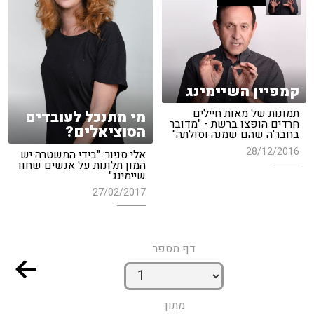
קמפיין השיימינג
תמונות של מאות חיילים
מי מתנכל לעובדים
חרדים הופצו ברשת - "מדובר
הסוציאלים?
בחבר'ה שהם שמנה וסולתה"
28/12/2016
אלי סניור: "בידי המשטרה יש
המון תלונות על אנשים שחוו
שיימינג"
27/02/2017
דף מספר
מתוך