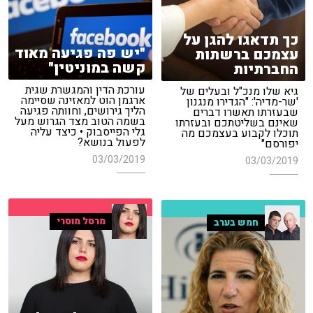
כך תדאגו להגן על
"יש פה פגיעה מאוד
עצמכם ברשתות
קשה במוניטין"
החברתיות
עורכת הדין והמגשרת שגית
גיא שלו מנכ"ל ובעלים של
ארגמן הוט למאזינה שסיימה
'שר-מדיה': "הגדירו מנגנון
הליך גירושים, וחוותה פגיעה
שבעזרתו תאשרו דברים
בשמה הטוב מצד הגרוש מעל
שאינם בשליטתכם ובעזרתו
גלי הפייסבוק • כיצד עליה
תוכלו לקבוע בעצמכם מה
לפעול בנושא?
יפורסם"
03/03/2019
03/03/2019
מרסל מוסרי
חמש בערב