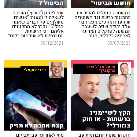
חופש הביטוי"
הביטול'?
במשטרה פועלים להסיר את
שני ליטמן ('הארץ') השיבה
התמונות ברשת נגד השוטרים
לשאלה זו וטענה: "אנשים
שתועדו תוקפים מפגינים •
משלמים על דברים שאמרו
עו"ד יהודה שפר, לשעבר
בגיל 17 וכבר לא מתכוונים
המשנה לפרקליט המדינה
אליהם - כי הרשתות
לאכיפה כלכלית, הגיב
החברתיות לא שוכחות כלום"
30/12/2021
30/07/2023
אראל סג"ל ואיל
דידי לוקאלי
ברקוביץ'
הקץ לשיימניג
ברשתות - או חוק
צנזורלי?
קצת אהבה לא תזיק
חוק הרשתות החברתיות עבר
מתי לאחרונה עברתם יום