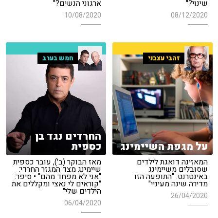
שינוי?"
ארגוני הנשים?"
10/08/2020
08/12/2020
זהבי עצבני
חמש בערב
החרדים נגד בן
על מגפת השיימינג
כספית
המאזינה דואגת לילדים
מאז הבוקר (ב'), עובר כספית
שסובלים משיימינג
שיימינג מצד המגזר החרדי:
באינטרנט: "התופעה הזו
"אני לא מפחד מהם" • סיפר:
מדירה שינה מעיניי"
"קוראים לי נאצי ומקללים את
הילדים שלי"
26/04/2020
06/04/2020