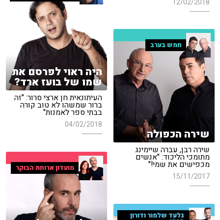
12/02/2018
חמש בערב
היה ראוי לפרסם את
שמו של בועז ארד?
העיתונאית חן ארצי סרור: "זה
ברור שמשהו לא טוב קורה
בבתי ספר לאמנות"
04/02/2018
שירה הכפולה
שירה רבן, עברה שיימינג
מתומכי הליכוד: "אנשים
מכפישים את שמי!"
מועדון ארוחת הבוקר
15/11/2017
גלעד שלמור ודורון