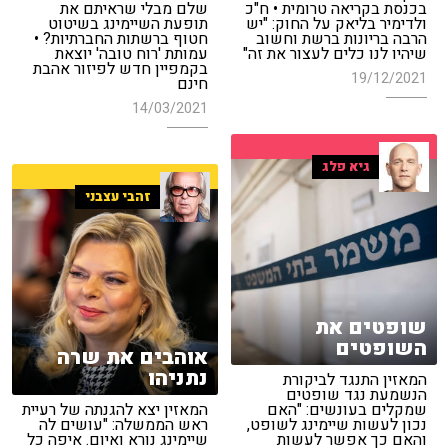
בכנסת בקריאה טרומית • ח"כ
שלם מבלי שראיתם את
ולדימיר בליאק על החוק: "יש
תופעת השיימינג בשיטוט
הרבה בריונות ברשת וחשוב
חטוף ברשתות החברתיות? •
שיהיו לנו כלים לעצור את זה"
עמותת 'רוח טובה' יוצאת
בקמפיין חדש לפיזור אהבת
19/12/2021
חינם
14/03/2021
גיא פלג
זהבי עצבני
שופטים את
השופטים
אוהבים את שרה
נתניהו
המאזין התנגד לביקורת
הנשמעת נגד שופטים
שמקלים בעונשים: "האם
המאזין יצא להגנתה של רעיית
נכון לעשות שיימינג לשופט,
ראש הממשלה: "עושים לה
והאם כך אפשר לעשות
שיימינג נורא ואיום. איפה כל