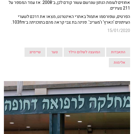
אחוזים לעומת הנתון שנרשם עשור קודם לכן, ב־2008. אז עמד המספר על
211 צעירים.
הפרטים, שפורסמו אתמול באתרי האינטרנט, מצאו את דרכם לשערי
העיתונים 'הארץ' ו'מעריב'. פנינה בת צבי קראה מהם בתוכניתה ב־103fm.
15/01/2020
התאבדות
המועצה לשלום הילד
נוער
שיימינג
אלימות