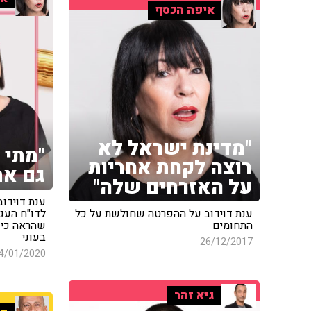
איפה הכסף
"מדינת ישראל לא
"מתי 
רוצה לקחת אחריות
גם את
על האזרחים שלה"
ענת דוידו
ענת דוידוב על ההפרטה שחולשת על כל
לדו"ח העג
התחומים
בעוני
26/12/2017
4/01/2020
גיא זהר