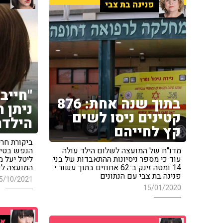
פנינה בת צבי
"חייב
בתוך שנה אחת: 876
ניתן 
קטינים ניסו לשים
הילדה
קץ לחייהם
ביקורת חרי
מדו"ח של המועצה לשלום הילד עולה
הנפש בטיר
עוד כי מספר ניסיונות ההתאבדות של בני
ליטל יעל 
14 ומטה זינק ב־62 אחוזים בתוך עשור •
המועצה לשל
פנינה בת צבי עם הנתונים
5/10/2021
15/01/2020
אי