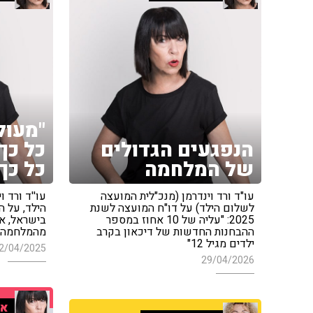
"מעול
הנפגעים הגדולים
כל כ
של המלחמה
כל כך
עו"ד ורד וינדרמן (מנכ"לית המועצה
עו''ד ורד 
לשלום הילד) על דו"ח המועצה לשנת
הילד, על ה
2025: "עליה של 10 אחוז במספר
בישראל, אש
ההבחנות החדשות של דיכאון בקרב
מהמלחמה
ילדים מגיל 12"
2/04/2025
29/04/2026
אי