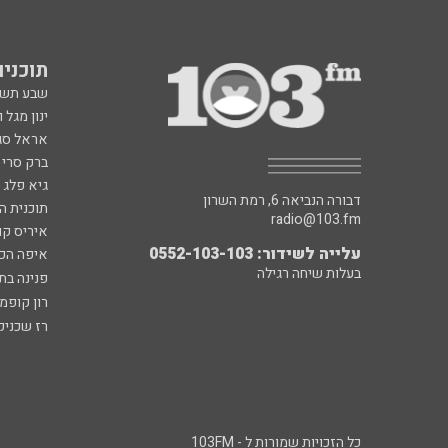
תוכניות fm
שבע תש
ינון מגל 
אראל סג"
ברק סרי 
גיא פלג
דבורה הנביאה 6, רמת השרון
תוכנית ה
radio@103.fm
איריס קו
עלייה לשידור: 0552-103-103
איפה הכ
בעלות שיחה רגילה
פנינה בת
רון קופמ
רז שכניק
כל הזכויות שמורות ל - 103FM