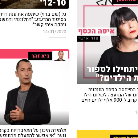
12-10"
גל (שם בדוי) שיתפה את ענת דויד
בסיפור המזעזע: "התלוננתי והמש
ניתקה איתי קשר"
14/01/2020
גיא זהר
יתחילו לספור
 הילדים?"
ב התייחסה בפתח התוכנית
ום של המועצה לשלום הילד
שהראה כי קרוב ל-900 אלף ילדים חיים
1
תלמידת תיכון על התאבדויות בקרב 
נוער: "אי אפשר להתעלם מהתופע