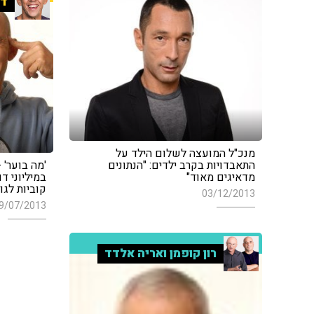
די
מנכ"ל המועצה לשלום הילד על
התאבדויות בקרב ילדים: "הנתונים
'מה בוער' 
מדאיגים מאוד"
במיליוני ד
קוביות לגו"
03/12/2013
9/07/2013
רון קופמן ואריה אלדד