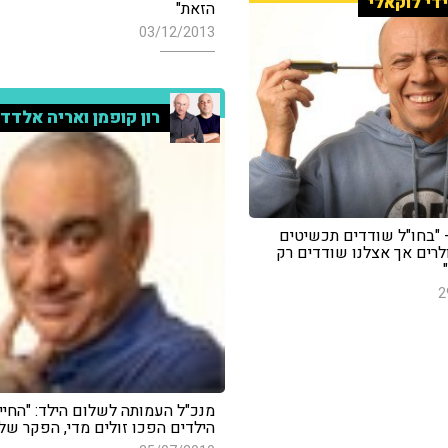
די לוקאלי
הזאת"
03/12/2013
רון קופמן ואריה אלדד
- "בחו"ל שודדים תכשיטים
ולרים אך אצלנו שודדים רק
2
מנכ"ל העמותה לשלום הילד: "החי
הילדים הפכו זולים מדי, הפקר של