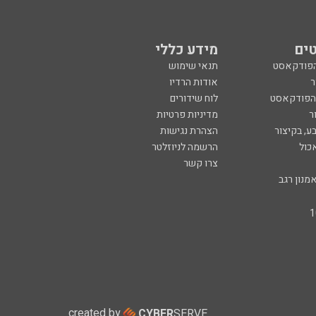
ים
מידע כללי
הפודקאסט
תנאי שימוש
ר
אודות הרדיו
 הפודקאסט
לוח שידורים
ר
מדיניות פרטיות
ע, בקיצור
הצהרת נגישות
כול
הרשמה לניוזלטר
צרו קשר
מנון רגב
created by
CYBER
SERVE