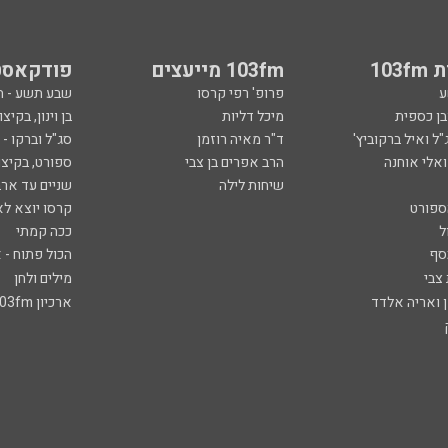
103
103fm מייעצים
פודקאסט
ע
פרופ' רפי קרסו
שבע תשע - 
ובן כספית
מיכל דליות
בן וינון, בקיצו
ל ואיל ברקוביץ'
ד"ר מאיה רוזמן
סג"ל וברקו -
ואלי אוחנה
הרב אפרים בן צבי
ספורט, בקיצו
שיחות לילה
שניים עד ארב
ספורט
קרסו יוצא לא
ל
ככה קמתי
סף
הכול פתוח - א
 צבי
מילים ולחן
ן ואריה אלדד
ארכיון 103fm