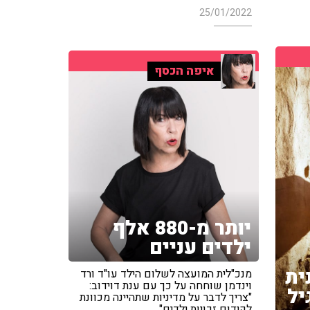
25/01/2022
איפה הכסף
יותר מ-880 אלף
ילדים עניים
ית
מנכ"לית המועצה לשלום הילד עו"ד ורד
וינדמן שוחחה על כך עם ענת דוידוב:
יל
"צריך לדבר על מדיניות שתהיינה מכוונת
לקידום זכויות ילדים"