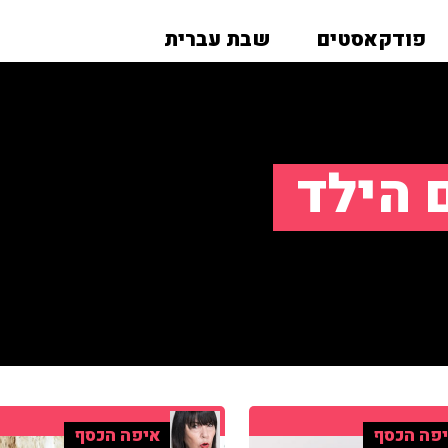
פודקאסטים
שבת עברית
 הילד
פה הכסף
איפה הכסף