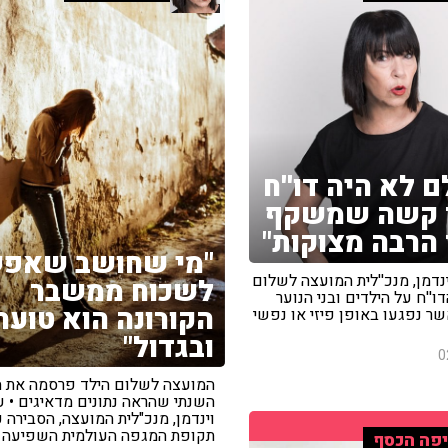
ם לא היה דו''ח
ך קשה שמשקף
 הרבה מצוקות"
"מי שחושב שאפ
וינדמן, מנכ''לית המועצה לשלום
לשכוח ממשבר
דו''ח על הילדים ובני הנוער
הקורונה הוא טועה
ר נפגעו באופן פיזי או נפשי
ובגדול"
0
המועצה לשלום הילד פרסמה את ה
השנתי שהראה נתונים מדאיגים • עו
וינדמן, מנכ"לית המועצה, הסבירה 
תקופת המגפה העולמית השפיעה
פה הכסף