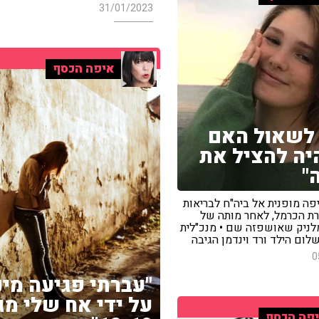
31/01/2023
איפה הכסף
 לשאול האם
היה להציל את
"
פה מופנית אל ביה"ח לבריאות
ת הכרמל, לאחר מותה של
מלניק שאושפזה שם • מנכ"לית
ום הילד ורד וינדמן הגיבה
0
"עברתי פגיעה מינ
על ידי אח שלי מג
פה הכסף