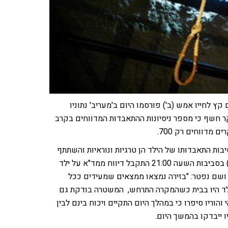
עה המזעזעת על התאבדותו של הילד בן ה-12 ששם קץ לחייו אמש (ב') פורסמו היום ב'מעריב' נתוניו
חשף כי מספר ניסיונות ההתאבדות המדווחים בקרב
יבות התאבדותו של הילד הן טרגיות ונוראיות והשתתף
בצערה של המשפחה על האבדה הקשה. דמרי סיפר כי אמש (ב') בסביבות השעה 21:00 התקבל דיווח ממד"א על ילד
ושם נפטר: "בזירה נמצאו ממצאים שמעידים ככל
הילד היו בבית כשהמקרה התרחש, המשטרה בודקת גם
הוריו סיפרו כי במהלך היום התקיים ויכוח בינם לבין
ו ייבדקו בהמשך היום.