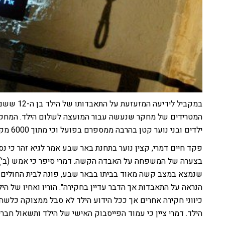
במקביל לידי
המטרידים של מחקר שנעשה עבור המועצה לשלום הילד. המחקר 
ילדים ובני נוער קטן בהרבה ממספרם בפועל וכי מתוך 6000 מקרים מדווחים רק 700.
פקד חיים דמרי, קצין נוער בתחנת באר שבע אמר לגיא זהר כי נס
שנמצא במצב קשה מאוד בביתו בבאר שבע, פונה לבית החולים 
הנראה על התאבדות אך הדבר עדיין בחקירה". הוריו ואחיו של 
כיווני חקירה אחרים אך ככל הידוע הילד לא סבל ממצוקה כלשהי ו
הילד. דמרי ציין כי עמוד הפייסבוק האישי של הילד ותשאול חברי