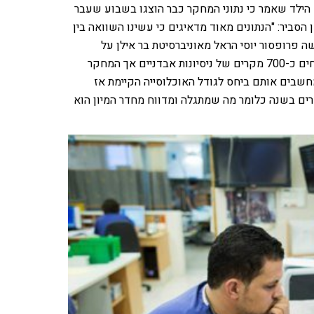
 הילד שאמר כי נתוני המחקר כבר הוצגו בשבוע שעבר
ביר: "הנתונים מאוד מדאיגים כי עשינו השוואה בין
 פרופסור יוסי הראל מאוניברסיטת בר אילן על
התנהגויות של ילדים. מצאנו כי בשנים האחרונות מידי שנה מדווחים כ-700 מקרים של ניסיונות אבדניים אך המחקר
בים אותם ביחס לגודל האוכלוסייה הקיימת אז
סיונות ההתאבדות של ילדים ובני נוער קרוב ל-6000 מקרים בשנה כלומר מה שמתגלה ומדווח מחדר המיון הוא