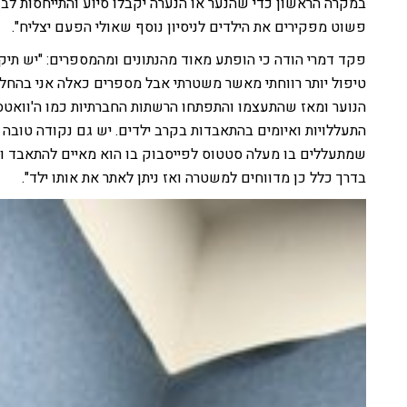
במקרה הראשון כדי שהנער או הנערה יקבלו סיוע והתייחסות לבע
פשוט מפקירים את הילדים לניסיון נוסף שאולי הפעם יצליח".
פקד דמרי הודה כי הופתע מאוד מהנתונים ומהמספרים: "יש תיק
טיפול יותר רווחתי מאשר משטרתי אבל מספרים כאלה אני בהחלט
הנוער ומאז שהתעצמו והתפתחו הרשתות החברתיות כמו ה'וואטס 
התעללויות ואיומים בהתאבדות בקרב ילדים. יש גם נקודה טובה ב
שמתעללים בו מעלה סטטוס לפייסבוק בו הוא מאיים להתאבד וא
בדרך כלל כן מדווחים למשטרה ואז ניתן לאתר את אותו ילד".