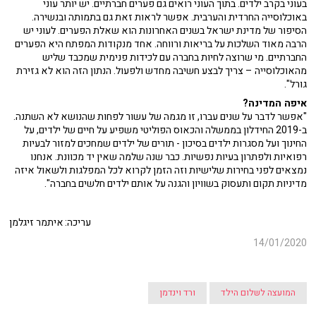
בעוני בקרב ילדים. בתוך העוני רואים גם פערים חברתיים. יש יותר עוני
באוכלוסייה החרדית והערבית. אפשר לראות זאת גם בתמותה ובנשירה.
הסיפור של מדינת ישראל בשנים האחרונות הוא שאלת הפערים. לעוני יש
הרבה מאוד השלכות על בריאות ורווחה. אחד מנקודות המפתח היא הפערים
החברתיים. מי שרוצה לחיות בחברה עם לכידות פנימית שמכבד שליש
מהאוכלוסייה – צריך לבצע חשיבה מחדש ולפעול. הנתון הזה הוא לא גזירת
גורל".
איפה המדינה?
"אפשר לדבר על שנים עברו, זו מגמה של עשור לפחות שהנושא לא השתנה.
ב-2019 החידלון בממשלה והכאוס הפוליטי משפיע על חיים של ילדים, על
החינוך ועל מסגרות ילדים בסיכון - תורים של ילדים שמחכים למזור לבעיות
רפואיות ולפתרון בעיות נפשיות. כבר שנה שלמה שאין יד מכוונת. אנחנו
נמצאים לפני בחירות שלישיות וזה הזמן לקרוא לכל המפלגות ולשאול איזה
מדיניות תקום ותעסוק בשוויון והגנה על אותם ילדים חלשים בחברה".
עריכה: איתמר זיגלמן
14/01/2020
המועצה לשלום הילד
ורד וינדמן