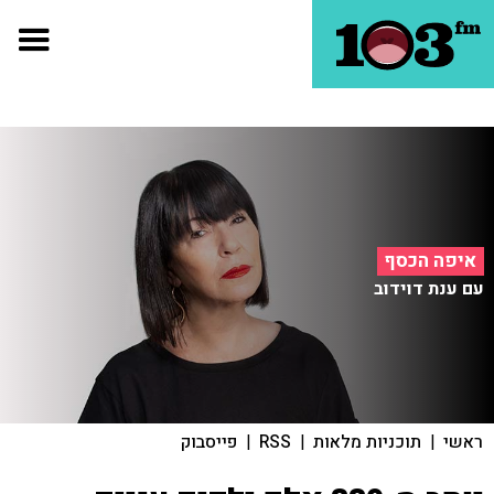
איפה הכסף
עם ענת דוידוב
ראשי
|
תוכניות מלאות
|
RSS
|
פייסבוק