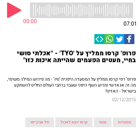
00:00
07:01
פרופ' קרסו ממליץ על 'TYO' - "אכלתי סושי
בחיי, מעטים הפעמים שהייתה איכות כזו"
פרופ' רפי קרסו ממליץ על המסעדה היפנית 'טיו' - מה פירוש המילה סשימי,
מה זה אגאדשי ומדוע השף היפני שעבד ברחבי העולם החליט להשתקע
בישראל - האזינו!
02/12/2015
מסעדות
סושי
קרסו יוצא לאכול
תל אביב־יפו