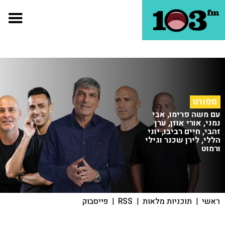
ספורט
עם משה פרימו, אבי
נמני, אורי אוזן, ערן
זהבי, חיים רביבו, יוני
הללי, לירן שכנר וגילי
ורמוט
ראשי
|
תוכניות מלאות
|
RSS
|
פייסבוק