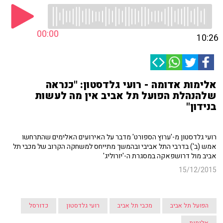
00:00
10:26
אלימות אדומה - רועי גלדסטון: "כנראה
שלהנהלת הפועל תל אביב אין מה לעשות
בנידון"
רועי גלדסטון מ-'ערוץ הספורט' מדבר על האירועים האלימים שהתרחשו
אמש (ב') בדרבי התל אביבי ובהמשך מתייחס למשחקה הקרוב של מכבי תל
אביב מול דרושפאקה במסגרת ה-'יורוליג'
15/12/2015
הפועל תל אביב
מכבי תל אביב
רועי גלדסטון
כדורסל