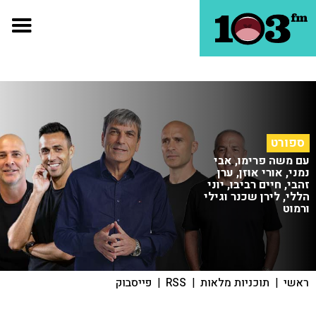
ספורט
עם משה פרימו, אבי
נמני, אורי אוזן, ערן
זהבי, חיים רביבו, יוני
הללי, לירן שכנר וגילי
ורמוט
ראשי
|
תוכניות מלאות
|
RSS
|
פייסבוק