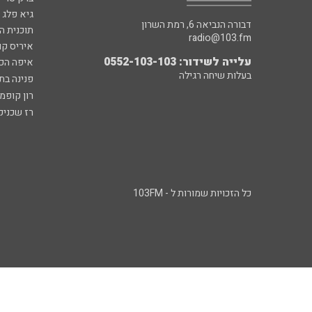
גיא פלג
דבורה הנביאה 6, רמת השרון
תוכנית ה
radio@103.fm
איריס קו
עלייה לשידור: 0552-103-103
איפה הכ
בעלות שיחה רגילה
פנינה בת
רון קופמ
רז שכניק
כל הזכויות שמורות ל - 103FM