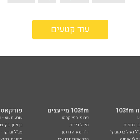
עוד קטעים
103
103fm מייעצים
פודקאסט
ע
פרופ' רפי קרסו
שבע תשע - 
ובן כספית
מיכל דליות
בן וינון, בקיצו
ל ואיל ברקוביץ'
ד"ר מאיה רוזמן
סג"ל וברקו -
ואלי אוחנה
הרב אפרים בן צבי
ספורט, בקיצו