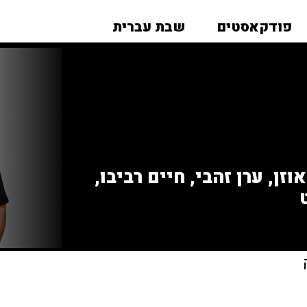
פודקאסטים
שבת עברית
זן, ערן זהבי, חיים רביבו,