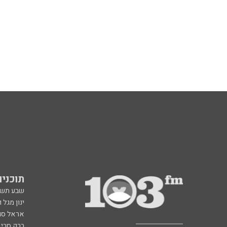
תוכניות fm
שבע תש
ינון מגל 
אראל סג"
ברק סרי 