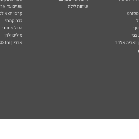
שיחות לילה
שניים עד ארב
ספורט
קרסו יוצא לא
ל
ככה קמתי
סף
הכול פתוח - א
 צבי
מילים ולחן
ן ואריה אלדד
ארכיון 103fm