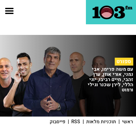
ספורט
עם משה פרימו, אבי
נמני, אורי אוזן, ערן
זהבי, חיים רביבו, יוני
הללי, לירן שכנר וגילי
ורמוט
ראשי
|
תוכניות מלאות
|
RSS
|
פייסבוק