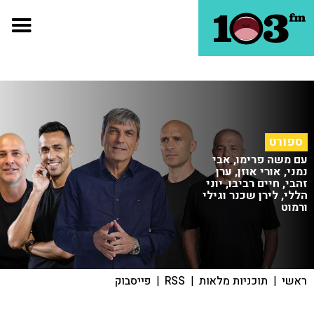
ספורט
עם משה פרימו, אבי
נמני, אורי אוזן, ערן
זהבי, חיים רביבו, יוני
הללי, לירן שכנר וגילי
ורמוט
ראשי
|
תוכניות מלאות
|
RSS
|
פייסבוק