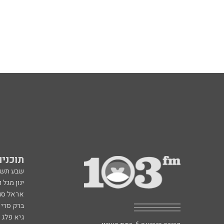
תוכניות fm
שבע תש
ינון מגל 
אראל סג"
ברק סרי 
גיא פלג