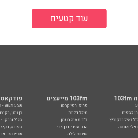
עוד קטעים
103
103fm מייעצים
פודקאסט
ע
פרופ' רפי קרסו
שבע תשע - 
ובן כספית
מיכל דליות
בן וינון, בקיצו
ל ואיל ברקוביץ'
ד"ר מאיה רוזמן
סג"ל וברקו -
ואלי אוחנה
הרב אפרים בן צבי
ספורט, בקיצו
שיחות לילה
שניים עד ארב