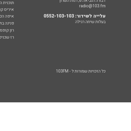
דבורה הנביאה 6, רמת השרון
תוכנית ה
radio@103.fm
איריס קו
עלייה לשידור: 0552-103-103
איפה הכ
בעלות שיחה רגילה
פנינה בת
רון קופמ
רז שכניק
כל הזכויות שמורות ל - 103FM