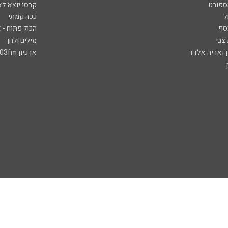
ספורט
קרסו יוצא לא
ל
ככה קמתי
סף
הכול פתוח - א
 צבי
מילים ולחן
ן ואריה אלדד
ארכיון 103fm